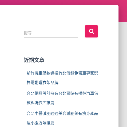
搜
搜尋...
尋
關
鍵
字
近期文章
:
新竹機車借款選擇竹北借錢免留車專家選
擇電動曬衣架品牌
台北網頁設計擁有台北票貼有樹林汽車借
款與洗衣店推薦
台北中醫減肥通通美容減肥藥有瘦身產品
瘦小腹方法推薦