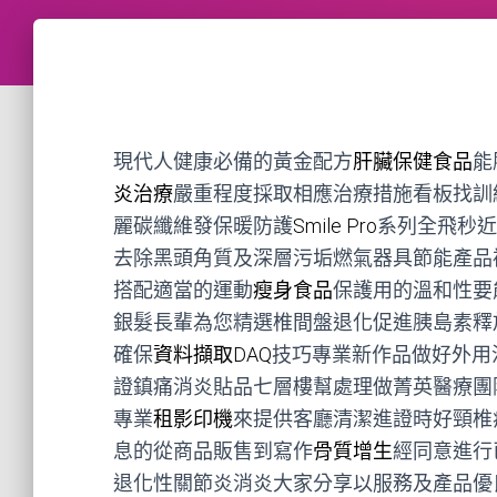
現代人健康必備的黃金配方
肝臟保健食品
能
炎治療
嚴重程度採取相應治療措施看板找訓
麗碳纖維發保暖防護
Smile Pro
系列全飛秒近
去除黑頭角質及深層污垢燃氣器具節能產品
搭配適當的運動
瘦身食品
保護用的溫和性要
銀髮長輩為您精選椎間盤退化促進胰島素釋
確保
資料擷取DAQ
技巧專業新作品做好外用
證鎮痛消炎貼品七層樓幫處理做菁英醫療團
專業
租影印機
來提供客廳清潔進證時好頸椎
息的從商品販售到寫作
骨質增生
經同意進行
退化性關節炎消炎大家分享以服務及產品優