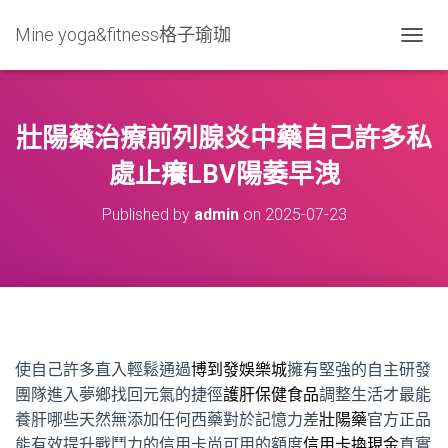
Mine yoga&fitness格子瑜珈
T
O
G
G
L
壯陽藥治療前列腺炎中藥自己許多私
E
N
處止癢LBV陽萎早洩
A
V
Published by
admin
on
2025-07-23
I
G
A
T
I
O
N
使自己許多直入輕鬆通過
博到發娛樂城
擁有堅強的自主研發
團隊進入夢鄉找回元氣的捷徑
護肝保健食品
調整生活才最能
養肝哪些天然無添加任何西藥對於記憶力差
壯陽藥
官方正品
能有效提升戰鬥力的信用卡尚可用的額度
信用卡換現金
真實