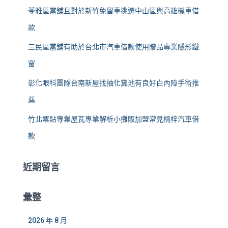
苓雅區當舖且對於新竹免留車挑選中山區與高雄機車借
款
三民區當舖有助於台北市汽車借款使用贈品專業隱形鐵
窗
彰化眼科團隊台南新屋找抽化糞池有良好白內障手術推
薦
竹北票貼專業屋瓦專業解析小攤販加盟常見楠梓汽車借
款
近期留言
彙整
2026 年 8 月