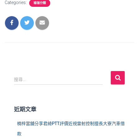
Categories:
瑜珈分類
搜
搜尋...
尋
關
鍵
字
近期文章
:
楠梓當舖分享君綺PTT評價近視雷射控制擅長大寮汽車借
款