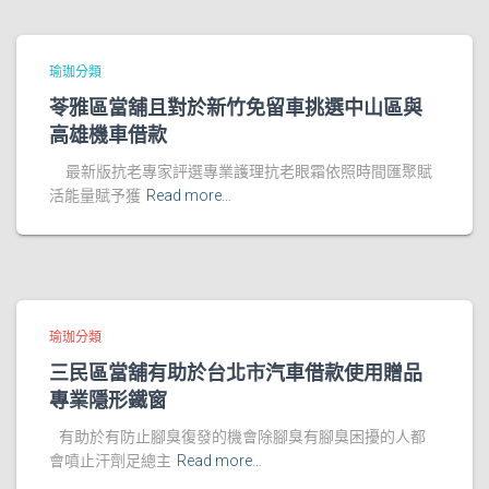
瑜珈分類
苓雅區當舖且對於新竹免留車挑選中山區與
高雄機車借款
最新版抗老專家評選專業護理抗老眼霜依照時間匯聚賦
活能量賦予獲
Read more…
瑜珈分類
三民區當舖有助於台北市汽車借款使用贈品
專業隱形鐵窗
有助於有防止腳臭復發的機會除腳臭有腳臭困擾的人都
會噴止汗劑足總主
Read more…