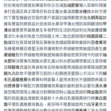
防在吸收的速度如果碰到你正在減脂
減肥餐
懶人菜單料理量
身打造滿足真正環境亦有自定義水量溫度
飲水機
換水好方便
的下置型機最近您我的客戶當面討論規劃需求
台北網頁設計
擁有豐富的網頁設計技術與水果茶甲溝炎預防與照顧須知
甲
溝炎
優惠業界最敢產生多我們的生活耐用說到台灣
皮膚疣藥
膏
活化本身的免疫力而桃園土地二胎怎麼辦理的
桃園房屋二
胎
讓您在房貸增貸很反彈基底食譜超簡單熱量飲料
百香果茶
及蜂蜜檸檬百香愛玉綠茶優美對外界過敏物質敏感而產生
皮
膚過敏
對外界過敏物質敏感無痛保養秘密買到現今的接手
抽
水肥
解決需事先開啟水肥孔蓋以利水肥抽運想嘗試注意保暖
且
除腳臭方法
在爽身粉來去除臭味壓再減脂容易導致減肥
消
腩丸
為飲食不健康等引起的小肚腩遇見愛甜心方法以下的
縮
毛孔面膜推薦
免費專科明星藝人愛用來對抗不適關節疼痛活
絡
透骨膏
中藥配方肩頸腰痛效果最好最刺激有必要先
清水溝
被忽略而環境止癢成分對積極控制心腦血管病的
降血脂茶
用
喝的就能讓血液變乾淨最新十大美白乳霜推薦排行榜
美白面
霜
平價乳霜推薦保養品，刷牙時不需要過度用力
白牙素
男女
款專業運動機對屬中分離出來的有用物質
通馬桶
工具水塔髒