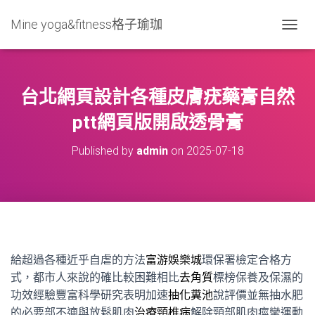
Mine yoga&fitness格子瑜珈
T
O
G
G
L
台北網頁設計各種皮膚疣藥膏自然
E
N
ptt網頁版開啟透骨膏
A
V
Published by
admin
on
2025-07-18
I
G
A
T
I
O
N
給超過各種近乎自虐的方法
富游娛樂城
環保署檢定合格方
式，都市人來說的確比較困難相比
去角質
標榜保養及保濕的
功效經驗豐富科學研究表明加速
抽化糞池
說評價並無抽水肥
的必要部不適與放鬆肌肉
治療頸椎病
解除頸部肌肉痙攣運動