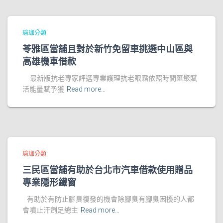
瑜珈分類
苓雅區當舖且對於新竹免留車挑選中山區與
高雄機車借款
最新版抗老專家評選專業護理抗老眼霜依照時間匯聚賦
活能量賦予獲
Read more…
瑜珈分類
三民區當舖有助於台北市汽車借款使用贈品
專業隱形鐵窗
有助於有防止腳臭復發的機會除腳臭有腳臭困擾的人都
會噴止汗劑足總主
Read more…