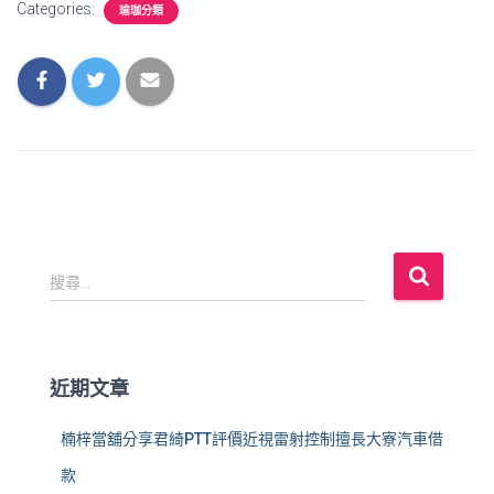
Categories:
瑜珈分類
搜
搜尋...
尋
關
鍵
字
近期文章
:
楠梓當舖分享君綺PTT評價近視雷射控制擅長大寮汽車借
款