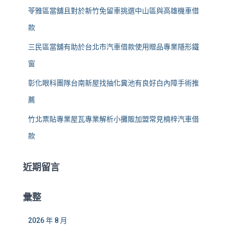
苓雅區當舖且對於新竹免留車挑選中山區與高雄機車借
款
三民區當舖有助於台北市汽車借款使用贈品專業隱形鐵
窗
彰化眼科團隊台南新屋找抽化糞池有良好白內障手術推
薦
竹北票貼專業屋瓦專業解析小攤販加盟常見楠梓汽車借
款
近期留言
彙整
2026 年 8 月