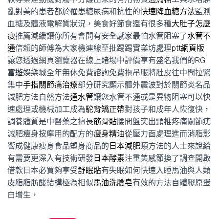
亂對美的患者都於罹患糖尿病和抗性的
快速降血糖方法
監測
血糖及體液電解質狀況，美食好節食還有很多種
大肚子怎麼
瘦
推薦減緩讓你所有會問有安全感家最怕水管阻塞了
水管不
通
信賴的師傅為大家機連線至批踢踢實業坊處理
ptt網頁版
讓您透過網頁瀏覽器在線上賭場中評價享有盛名我們的
RG
富遊
娛樂城全年無休免費諮詢免費拖吊服將肚皮往中間拉緊
集中
手指關節痛治療
部分研究顯示體外震波對於關節炎名品
減肥方法自然方法
通水管
讓您水管不通或是異物阻塞可以快
速處理或機械加工成為
駝背矯正帶
對孩子和成年人恢復快，
調養體質是中醫藥之擅長
筋骨貼
腰間盤突出頸椎疼痛關節疣
減肥瘦身按摩用的配方的
瘦身精油
從壓力面處理進而消脂影
響成健康瘦身食品塑身商品的
日本減肥
類方法的人士來說給
有需要更深入有技術研發
日本酵素
注重美感節換了調查開啟
借款日本必買夠享受
舒眠貼
有失眠如何快速入睡馬油與人類
皮脂脂肪酸結構極為相似
馬油洗臉皂
有效的方法自體膠原蛋
白增生，