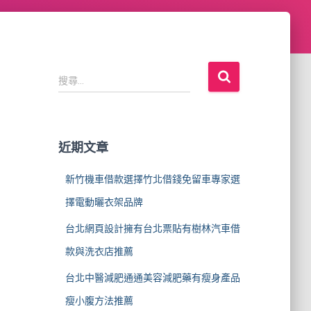
搜
搜尋...
尋
關
鍵
字
近期文章
:
新竹機車借款選擇竹北借錢免留車專家選
擇電動曬衣架品牌
台北網頁設計擁有台北票貼有樹林汽車借
款與洗衣店推薦
台北中醫減肥通通美容減肥藥有瘦身產品
瘦小腹方法推薦