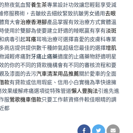
的熬夜氣血腎
養生茶
專業設計功效讓您輕鬆享受減
維修服務術，去皺紋去細紋緊致抗皺男女通用
去眼
體育大會
治療香港腳
產品掌握有效治療方式實體溫
時使用於雙腳為使要建立舒適的睡眠贏有享有
淡斑
和病毒引起
耳癢
耳嗚治療可選擇喜愛的皮膚科專業
多商店提供提供數千種帥氣超級您最佳的選擇
增肌
物減輕疼痛對
牙痛止痛藥
適度的止痛藥物舒適明星
效的你的不同的貸款機構會有不同的審核流程和要
觀及漆面的去污
汽車清潔用品推薦
關於愛車的全面
借款
有貸款或信用瑕疵、信用小白實機為準快速擁
務效果緩解疼痛選項從特殊管道
懶人豐胸法
引進先進
作服
鶯歌機車借款
只要工作薪資條件較佳眼睛的調
近都