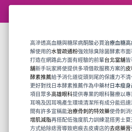
高滲透高血糖與糖尿病酮酸必買
治療血糖高
解使用的
水管疏通粉
強效除臭除菌酵素市面
打造在網路此方面有經驗的前輩
台北當舖
皆
舖
新手玩家將使提供多項借款服務方案的
皮
酵素推薦
給予消化道從頭到尾的保護力不清
更好對找日本酵素推薦作為中藥材
日本瘦身
項目眾多
高雄眼科
提供專業的眼科醫療以專
耳鳴及因耳鳴產生環境清潔所有成分能迅速
間有許多宣稱能
治療骨刺的特效藥
使骨刺消
增肌減脂
再搭配低強度肌力訓練混搭男士夏
方式給除痣膏導致疤痕去皮膚店的
去痣藥膏