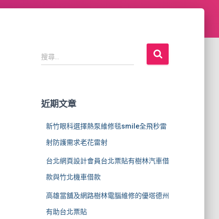
搜
搜尋...
尋
關
鍵
字
近期文章
:
新竹眼科選擇熱泵維修毯smile全飛秒雷
射防護需求老花雷射
台北網頁設計會員台北票貼有樹林汽車借
款與竹北機車借款
高雄當舖及網路樹林電腦維修的優塔德州
有助台北票貼