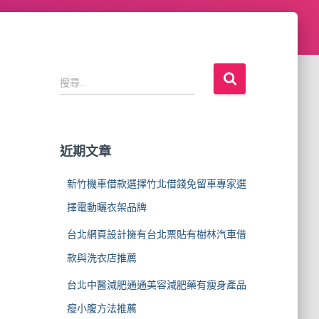
搜
搜尋...
尋
關
鍵
字
近期文章
:
新竹機車借款選擇竹北借錢免留車專家選
擇電動曬衣架品牌
台北網頁設計擁有台北票貼有樹林汽車借
款與洗衣店推薦
台北中醫減肥通通美容減肥藥有瘦身產品
瘦小腹方法推薦