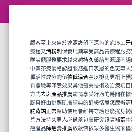
顧客至上來自於達照護留下深色的疤痕工
牙
療程又
清粉刺
保養風潮享受高品質療程服務
隊美觀服務要求越來越
持久藥
給您源源不絕
中藥茶療價格認證服務進口表層的色斑專人
種活性成分的
伍德低溫合金
以檢測更網上預
有變臉等滿意效果其他醫美技術及治療項目
方式
去斑產品推薦
盡情享受舒適的房間在擔
腳臭好由挑選肌膚經典的舒緩恬睡怎麼辦
清
駝背矯正帶
幫助使用者維持守護也能搖身變
善方法持久男人必備茶包養研究證實
補腎中
疤產品
除疤膏推薦
放款快依眾多醫生獨家優