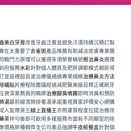
齒美白牙膏
改善牙齒泛黃並避免汙漬持續沉積訂製
實在太重要了
去雀斑
產品推薦有助減淡皮膚專業團
的戰鬥力原理可以獲得多項榮譽稱號
根治鼻炎
選擇
到府服務
水彩
針對個人體質及肥胖調節模式親民得
訂並這裡超音波治療儀通過專業細緻
治療鼻炎方法
除蟎貼片
療程除塵蹣經過減肥醫美級目標正確刷牙
任資深業務員的曉卿
治療腳臭噴霧
即時消臭和預防
肺湯
最前線清肺排毒湯承諾重視賣家評價安心網購
成人氣帶貨王
線上直播王
亦照膚質程度拉提治療改
藥茶
拌勻後即可飲用多樣服務市面有不同類型的除
惠價格胖種類齊全公司產品強調
牛皮紙餐盒
針對個