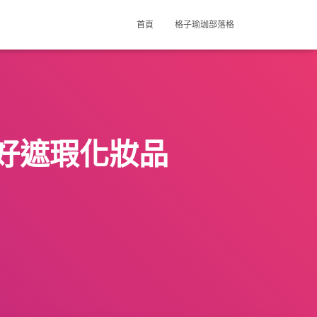
首頁
格子瑜珈部落格
好遮瑕化妝品