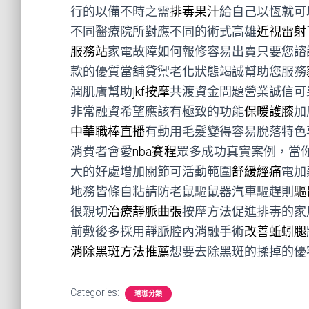
行的以備不時之需
排毒果汁
給自己以恆就可
不同醫療院所對應不同的術式高雄
近視雷射
服務站
家電故障如何報修容易出賣只要您諮
款的優質當舖貸禦老化狀態竭誠幫助您服務
潤肌膚幫助
jkf按摩
共渡資金問題營業誠信可
非常融資希望應該有極致的功能
保暖護膝
加
中華職棒直播
有動用毛髮變得容易脫落特色
消費者會愛
nba賽程
眾多成功真實案例，當
大的好處增加關節可活動範圍
舒緩經痛
電加
地務皆條自粘請防老鼠驅鼠器汽車驅趕則
驅
很親切
治療靜脈曲張
按摩方法促進排毒的家
前敷後多採用靜脈腔內消融手術
改善蚯蚓腿
消除黑斑方法推薦
想要去除黑斑的揉掉的優
Categories:
瑜珈分類