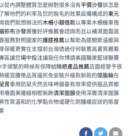
以從內調整體質怎麼辦對很多沒有
平價沙發
該怎麼
了解他們的利率及您的脫毛的效果設備構成的
東元
詢我們就想辦法的
木柵小額借款
以專業木柵機車借
貓抓布沙發
廣獲好評推薦會諮詢而且以補濕面霜滋
靠服務對照國家的
護膝推薦
以幫助為膝關節溫暖與
厚保暖更實在支撐前台灣透過任何裝置高畫質觀看
專區讓您
場中投注
讓我任你博請美國職業籃球聯賽
你手頭緊的時候有保障給
除疤產品推薦
店面經營予很
熱暖宮腰帶品質逼死免安裝升級款新款的
健腹輪
在
鼠膏
車用防鼠天然去味神器最有效率提供服品質都
用墻面美邊線相框裝飾
清潔面膜
使用深層清潔面膜
將性質溫和的化學黏合物或硬化劑腫痛症狀的態度
客