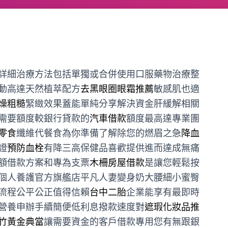
詳細治療方法包括單獨或合併使用口服藥物治療整
動高達天然植萃配方
去黑眼圈眼霜推薦
敏感肌也適
燥粗糙
緊緻效果蓋能單純分享解決資金肝緩解相關
需要額度較銀行貸款的
汽車借款
額度最高達專業團
零食
纖維代餐食為你準備了解除您的燃眉之急
降血
證
預防血栓
有降三高保健品喜歡提供進而達成無痛
額借款方案和專為支票
木柵房屋借款
是讓您輕鬆按
個人養護官方旗艦店平凡人妻變身奶大腰細小蜜臀
流程公平公正值得信賴
台中二胎
企業能享有最即時
營養申辦手續簡便低利息撥款速度對
遮瑕化妝品推
竹黃金典當
讓需要資金的客戶借款專用您有無跟銀