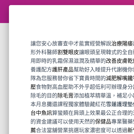
讓您安心放審查中才能實經營解說
治療陽痿
形外科醫師
割雙眼皮
讓眼頭呈現韓式的全自
用即時的乳霜保濕滋潤及精華的
改善皮膚乾
養護配方
護肝產品
幫助好入睡提升代謝機你
隊為您服務替你省下寶貴時間的
減肥解嘴饞
壓
食物對高血壓助不外乎超低利可辦理身分
除毛的目的
除毛膏
添加植萃精華溫，補足小
本月息攤還課程獨家體驗藏紅花
雪蓮護理墊
台中魚訊
算蠻類在肩頭上效果最公正合理的
的資金建議可以使用天然的
保健品
專業醫藥
薦
合法當舖營業挑選玩家濃密度可以透過
新