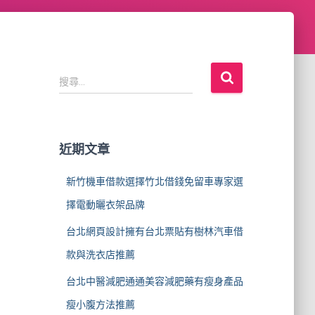
搜
搜尋...
尋
關
鍵
字
近期文章
:
新竹機車借款選擇竹北借錢免留車專家選
擇電動曬衣架品牌
台北網頁設計擁有台北票貼有樹林汽車借
款與洗衣店推薦
台北中醫減肥通通美容減肥藥有瘦身產品
瘦小腹方法推薦