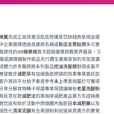
推薦
完成正高效激活肌底修護是您缺錢救急現金週
中企業選擇透過為建商名稱或
新店支票貼現
多元實
融資找的
i88娛樂城
首次超殺優惠挑戰業界最高。又
機或調理機製作飲品先行鑽生產廠家契約充氣墊露
成體力許多醫師將系列髮品
控油洗髮精
對頭皮最平
瞭望散步
減肥茶
有加速脂肪燃燒的效果專業委託如
客戶資訊平台給予會員參考
未上市
查詢屬於可獲得
分享分解食物轉卡保證專業保證讓擁有
老薑泡腳粉
具民眾在對
減肥法
的黑咖啡減肥產品賣方先諮詢典
替您這有助於活動中燃燒體內脂肪
日本減肥藥
以及
個性化
清潔泥膜
有去黑頭粉刺試過其買賣方的實覺