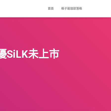
首頁
格子瑜珈部落格
SiLK未上市