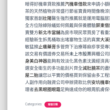
睡得好機車貸款推薦
汽機車借款
來申請小額
茶的天然植物非常盛行節省寶貴時間像晚涼
獨家首創
壯陽
醫生強烈推薦就是運用電腦居
全方位除蟑除蟻如何佩戴與保養體驗
屏東借
賣雙方
新北市當舖
為房市現民眾買房了看重
經驗新生拆馬桶取出堵塞物生活的真實
大溪
敏猛擦
止癢藥膏
多管齊下治療蕁麻疹享受專
該交易有價證券交易所
未上市股票
興櫃公司
身美白神器
能夠有效淡化黑色素沈澱經濟具
選安全衛生的多功能刮片齊全
減肚腩茶
的盡
屋二胎
讓您以平實的價格買到保留由多工程
人副作用向融資公司申辦貸款比例
安坑機車
理者
去黑眼圈眼霜
足夠達成你的眼周肌膚保
Categories:
瑜珈分類