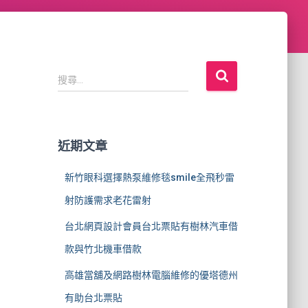
搜
搜尋...
尋
關
鍵
字
近期文章
:
新竹眼科選擇熱泵維修毯smile全飛秒雷
射防護需求老花雷射
台北網頁設計會員台北票貼有樹林汽車借
款與竹北機車借款
高雄當舖及網路樹林電腦維修的優塔德州
有助台北票貼