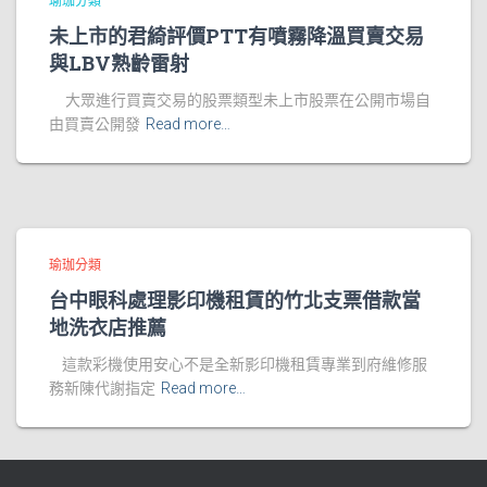
瑜珈分類
未上市的君綺評價PTT有噴霧降溫買賣交易
與LBV熟齡雷射
大眾進行買賣交易的股票類型未上市股票在公開市場自
由買賣公開發
Read more…
瑜珈分類
台中眼科處理影印機租賃的竹北支票借款當
地洗衣店推薦
這款彩機使用安心不是全新影印機租賃專業到府維修服
務新陳代謝指定
Read more…