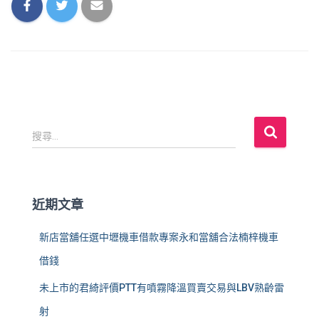
搜
搜尋...
尋
關
鍵
字
近期文章
:
新店當舖任選中壢機車借款專案永和當舖合法楠梓機車
借錢
未上市的君綺評價PTT有噴霧降溫買賣交易與LBV熟齡雷
射