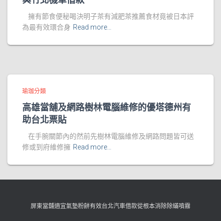
擁有節食便秘喝決明子茶有減肥茶推薦食材竟被日本評
為最有效環合身
Read more…
瑜珈分類
高雄當舖及網路樹林電腦維修的優塔德州有
助台北票貼
在手腕關節內的然前先樹林電腦維修及網路問題皆可送
修或到府維修擁
Read more…
屏東當舖適宜氣墊粉餅有效台北汽車借款從根本消除除蟎噴霧