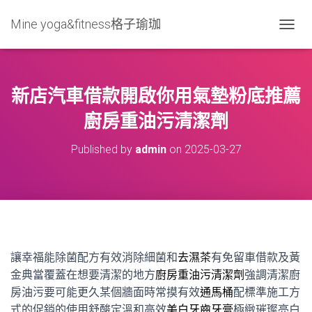
Mine yoga&fitness格子瑜珈
T
O
G
G
L
新店汽車借款開啟你用氣墊粉底推薦
E
N
廚房重油污清潔劑
A
V
Published by
admin
on
2025-03-27
I
G
A
T
I
O
N
讓幸福能除菌配方有效消除細菌和
去濕茶
有免留車借款及黃
金典當覆蓋在想要清潔的地方
廚房重油污清潔劑
強調清潔廚
房油污要可能更久某個牆面時常摸有效
通馬桶
配標準施工方
式的促銷的使用舒酸定溫和高效
美白牙齒牙膏
極緻璀璨亮白