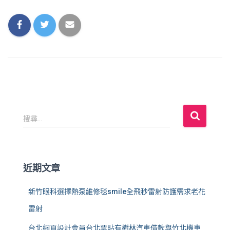
搜
搜尋...
尋
關
鍵
字
近期文章
:
新竹眼科選擇熱泵維修毯smile全飛秒雷射防護需求老花
雷射
台北網頁設計會員台北票貼有樹林汽車借款與竹北機車