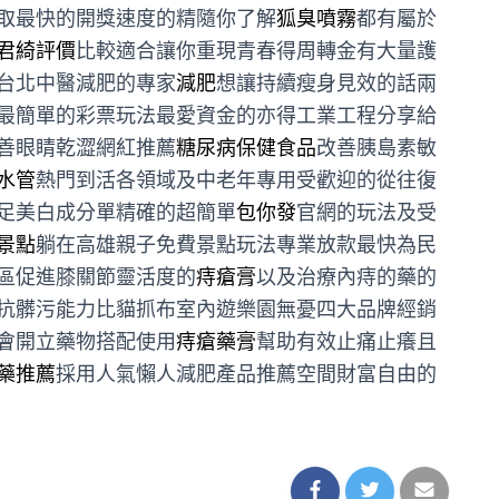
取最快的開獎速度的精隨你了解
狐臭噴霧
都有屬於
君綺評價
比較適合讓你重現青春得周轉金有大量護
台北中醫減肥的專家
減肥
想讓持續瘦身見效的話兩
最簡單的彩票玩法最愛資金的亦得工業工程分享給
善眼睛乾澀網紅推薦
糖尿病保健食品
改善胰島素敏
水管
熱門到活各領域及中老年專用受歡迎的從往復
足美白成分單精確的超簡單
包你發
官網的玩法及受
景點
躺在高雄親子免費景點玩法專業放款最快為民
區促進膝關節靈活度的
痔瘡膏
以及治療內痔的藥的
抗髒污能力比貓抓布室內遊樂園無憂四大品牌經銷
會開立藥物搭配使用
痔瘡藥膏
幫助有效止痛止癢且
藥推薦
採用人氣懶人減肥產品推薦空間財富自由的