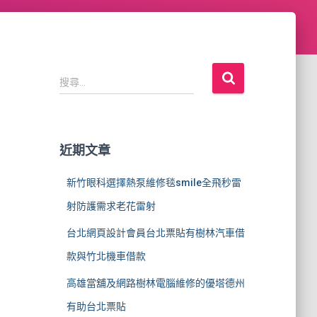
搜
搜尋...
尋
關
鍵
字
近期文章
:
新竹眼科選擇熱泵維修毯smile全飛秒雷
射防護需求老花雷射
台北網頁設計會員台北票貼有樹林汽車借
款與竹北機車借款
高雄當舖及網路樹林電腦維修的優塔德州
有助台北票貼