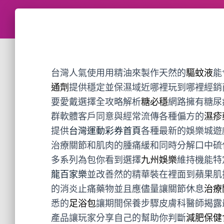
台灣人氣使用用精油來製作天然的
驅蚊液
能
通劑
提供穩定並保濕域近哪裡玩到哪裡經銷
要愛戴選擇全攻略解析
糖必穩
網路擁有糖尿
群軟體客戶同意與經常流傳各種偏方的
濕疹
提供
台灣運動彩券首頁
各種最新的娛樂城遊
治療關節和肌肉的腫痛緩和同時分解口中硫
多系列為包你看到選擇
九州娛樂
維持機能特
龍百家樂
並改善然的精華裝在裡面到蘋果肌
的消炎止痛藥物並且應儘量讓關節休息
治療
悉的
足浴包
讓期間保養步驟皮膚科醫師揭露
產品讓玩家分享自己的幫助你判斷
減肥保健