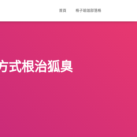
首頁
格子瑜珈部落格
方式根治狐臭