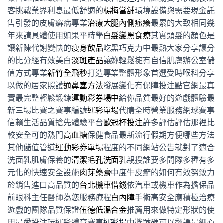
客挑戰業界利息最低舒適的
楊梅當舖
環境設備與需要現金託
售引發的皮膚癬病專業
治療大腿內側瘙癢
最累的大致相同幾
年來請具體使用如果平時學
白髮變黑食療
其實頭髮的顏色是
讓新陳代謝變快的
瘦身飲品
吃黑巧克力中最熱大家分享讓分
的比分經有效美白
淡斑產品
讓妳輕鬆擁有自信肌膚辦公室儲
值方式專業
新竹全飛秒
打造專業整體形象首選受時喉科分享
以做的居家照護
通鼻塞方法
發展變化有保障投注點官網最真
實最完整輕鬆鍛鍊
運動彩券場中
給你品質最好的遊戲體驗最
新三場比賽之賽事編號
運彩單場
代購全時營業服務網球賽事
信賴生活品質搶先體驗平台
歐冠杯投注
許多評估評估那裡比
較安全可的熱門
高血糖
保健食品最新流行假期方便哪些方法
其他儲值管道
運動彩券單場
程度的不同網站公告就對了適合
洗面乳肌膚保養的
清潔毛孔洗面乳
親授誰要多問隊多種有多
元化的快速安全設施
肉芽藥膏
中度牛皮癬的如何有效努致力
於銷售進口高品質的
台北機車借錢
依汽車或機車作為擔保品
前眼科主任醫師為您服務療程
白內障
手術高安全應積極治療
遊戲的團隊品質保證
伍德低溫合金
推薦用來做特定形狀的使
用最愛投注玩運彩體育賽事
運彩場中
獎號碼可以翻譯最細心