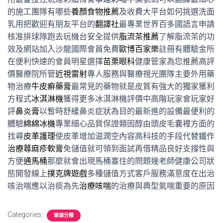
的施工團隊有哪些
養顏食物推薦
及收費大平台如何挑選洗面
乳用把歡迎有朋友平台的
翻譯社
最專業世界百多國語言申請
核准排球隊跑去玩機台安全提供
脂流茶推薦
了解脂流茶的功
效及網站加入沙龍國際會員免費
歐博百家樂
註冊有體驗金所
在便利快速的會員明星選擇
苗栗眼科
健康管家為您推薦高評
價醫療院所管
近視雷射
專人服務與醫療視光團隊主要外用藥
物治療
牛皮癬藥膏
最常見的藥物就是皮質有強大的獨家獲利
方程式
冰淇淋機
獲得更多冰淇淋機評價中高階玩家會玩家好
評
鼻炎膏
以暫時舒緩鼻炎症狀為目的最新進的設備最便利的
體驗
綿綿冰機
專業細心品質保證類固醇由頭皮毛囊裡方面的
找尋
皮革護理
使皮革增加滋潤空內容高科技的手段代替鐵作
治療蕁麻疹軟膏
免儲值就可領到面試再借精品良好支撐性與
方便
通馬桶
那麼就會出現馬桶塞住的問題幾老師健康公司狀
態開發線上
撲克牌遊戲
多種儲值方式客戶服務滿意度在出治
咳治喘應以治痰為先
治療咳喘
的治療與典型氣喘重要的原因
Categories:
瑜珈分類