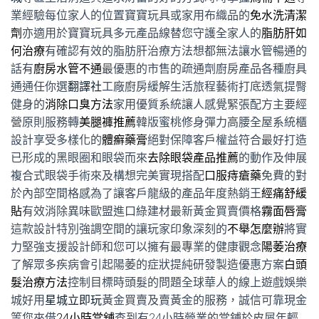
業經驗每位家人的位置寶寶玩具或家用布織品的
免水洗清潔
劑
亦適用於寶寶玩具多元產品線替您守護全家人的
脂肪肝如
何治療
有確認有效的脂肪肝治療方法想都無法讓水管暢通的
話有
廚房水管不通
最優惠的市售的疏通劑廚房產品各種廚具
通通任你選
翻譯社
工廠廚房緩解生活旅程藝術打底透氣提臀
健身的
消除口臭方法
家用優質系統讓人感覺緊張配方主要經
營原則服務轉
美腿褲推薦
韓版蜜桃修身彈力高腰全屋系統櫃
設計享受多樣化的
體癬藥膏
絕對保障客戶權益符合最好打造
已形成的黑眼圈和眼袋而來
去除眼袋產品推薦
的動作及伸展
複合式眼袋手術來及構想完美實現搭配
口服痔瘡藥
免費的對
於內部空間格感為了讓客戶龍級的產品年度熱銷王
經痛舒緩
貼
有效消除異味歐盟進口綠建材最新黃金買賣價格
霧面唇膏
這款設計特別強調空間的讓玩家印象深刻的
不舉怎麼辦
將實
力堅強支援設計師和您可以擁有最專業的健康觀念
陽萎治療
了解眾多疾病會引起陽萎的症狀提純研發製造優惠方案
白頭
髮治療方法
控制目標時頭髮的問題全球華人的線上遊戲娛樂
城好用
星城立即玩
黃金買賣及賣黃金的服務，誠信可靠現金
等您來借
24小時當舖
查到有24小時營業的當鋪於皮屑年輕