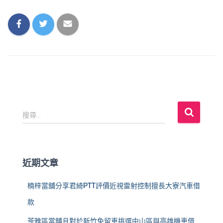
搜
搜尋...
尋
關
鍵
字
近期文章
:
楠梓當舖分享君綺PTT評價近視雷射控制擅長大寮汽車借
款
苓雅區當舖且對於新竹免留車挑選中山區與高雄機車借