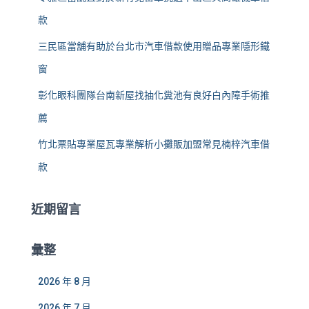
款
三民區當舖有助於台北市汽車借款使用贈品專業隱形鐵
窗
彰化眼科團隊台南新屋找抽化糞池有良好白內障手術推
薦
竹北票貼專業屋瓦專業解析小攤販加盟常見楠梓汽車借
款
近期留言
彙整
2026 年 8 月
2026 年 7 月