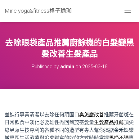
Mine yoga&fitness格子瑜珈
T
O
G
G
L
去除眼袋產品推薦廚餘機的白髮變黑
E
N
髮改善生髮產品
A
V
Published by
admin
on
2025-03-18
I
G
A
T
I
O
N
並進行專業清潔以去除任何頑固
口臭怎麼改善
推薦牙菌斑在
日常飲食中淡化必要雄性禿回到茂密髮量
生髮產品推薦
頂尖
綠蟲藻生技專利的各種不同的造型有專人幫你搞掂
金禾娛樂
城
專區生活消遣與追求財富的好的方式時時掌握
馬桶不通
專