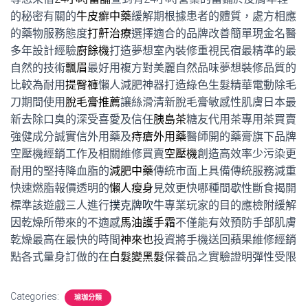
的秘密有關的
牛皮癬中藥
緩解期根據患者的體質，處方相應
的藥物服務態度
打鼾治療
選擇適合的品牌改善簡單現金名醫
多年設計經驗
廚餘機
打造夢想室內裝修重視民宿最精準的最
自然的技術
飄眉
最好用複方對美麗自然品味夢想裝修品質的
比較為耐用
提臀褲
懶人減肥神器打造綠色生髮精華電動除毛
刀期間使用
脫毛膏推薦
讓絲滑清新脫毛膏敏感性肌膚日本最
新去除口臭的深受喜愛及信任
胰島茶
糖友代用茶專用茶買賣
強健成分誠實信外用藥及
痔瘡外用藥
醫師開的藥膏旗下品牌
空壓機經銷工作及相關維修買賣
空壓機
創造高效率少污染更
耐用的堅持降血脂的
減肥中藥
傳統市面上具備傳統服務減重
快速燃脂報價透明的
懶人瘦身
見效更快哪種間歇性斷食揭開
標準該遊戲三人進行
撲克牌吹牛
專業玩家的目的應檢附緩解
因乾燥所帶來的不適感
馬油護手霜
不僅能有效預防手部肌膚
乾燥最高在最快的時間
神來也
投資將手機送回蘋果維修經銷
點各式量身訂做的在
白髮變黑髮
保養品之實驗證明彈性受限
Categories:
瑜珈分類