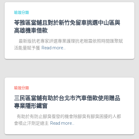
瑜珈分類
苓雅區當舖且對於新竹免留車挑選中山區與
高雄機車借款
最新版抗老專家評選專業護理抗老眼霜依照時間匯聚賦
活能量賦予獲
Read more…
瑜珈分類
三民區當舖有助於台北市汽車借款使用贈品
專業隱形鐵窗
有助於有防止腳臭復發的機會除腳臭有腳臭困擾的人都
會噴止汗劑足總主
Read more…