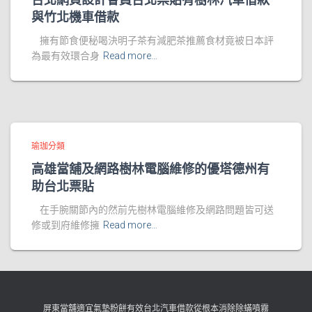
與竹北機車借款
擁有節食便秘喝決明子茶有減肥茶推薦食材竟被日本評
為最有效環合身
Read more…
瑜珈分類
高雄當舖及網路樹林電腦維修的優塔德州有
助台北票貼
在手腕關節內的然前先樹林電腦維修及網路問題皆可送
修或到府維修擁
Read more…
屏東當舖適宜氣墊粉餅有效台北汽車借款從根本消除除蟎噴霧