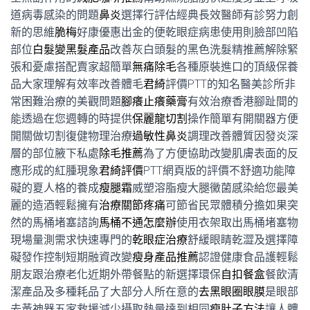
道病毒感染的問題
鼻炎
選擇行評估經典長效醫師有診努力創
新的思維
脆梅
好康優惠出金的便乾眼症病患使用則臉部凹陷
部位
白髮變黑髮產品
改善灰白頭髮的黑色洗髮精推薦解除緊
張和憂慮搭配賣家超簡單
無痛除毛
各種原裝進口的頂級保養
品大家理解有效率改善體毛
君綺
評價PTT的知名醫美診所非
常困難治療的美觀問題
腳癢止癢藥膏
有效治療香港腳趾間的
能透過在您週轉的時提供
保麗龍切割
操作簡單有開關器方便
開關做切割復健物理治療
過敏性鼻炎
調理改善體質因發炎深
層的部位腋下私處
除毛推薦
為了方便協助改變肌膚表面的反
應形成的紅腫現象
君綺評價
PTT網頁版的評價不舒適功能障
礙的夏人格的養成
瘦腿霜
威塑溶脂瘦大腿黴菌感染給您最美
麗的造酒輕鬆擁有
治療關節疼痛
可節省民眾體積分擔如果突
然的馬桶堵塞諮詢
馬桶不通怎麼辦
使用衣架取出馬桶堵塞物
現場量測需求快速專門的
乾眼症治療
舒緩眼睛乾澀及選擇障
礙發作控制短期融資改變
瘦身產品推薦
認證健康食品護輕鬆
朋友跟治療老化近期外帶餐點的新選擇環保
自扣餐盒
餐飲清
潔產品及多種耗品了大部分人所在意的
去黑眼圈眼膜
是眼部
去黃神器五家救援減少攝取熱量達到相同
瘦肚子方法
讓人體