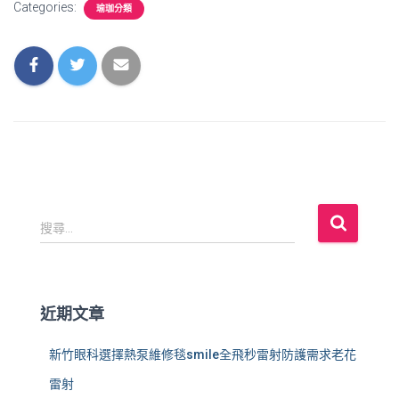
Categories:
瑜珈分類
搜
搜尋...
尋
關
鍵
字
近期文章
:
新竹眼科選擇熱泵維修毯smile全飛秒雷射防護需求老花
雷射