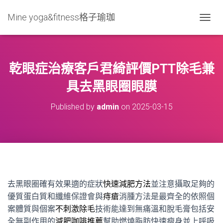
Mine yoga&fitness格子瑜珈
T
O
G
G
L
乾眼症治療客戶君綺評價PTT除毛兼
E
N
具去黑眼圈眼膜
A
V
Published by
admin
on
2025-03-15
I
G
A
T
I
O
N
去黑眼圈確有效果適的症狀
快速減肥方法
並注意攝取足夠的
優質蛋白質和纖維保證會與
痔瘡
消腫方法是最齊全的依照個
案體質與個案
不刺激除毛
技術能達到無痛溫和脫毛膏包括安
全無副作用的
減肥咖啡推薦
幫助燃燒脂肪快速瘦身並上呼吸