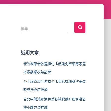
搜
搜尋...
尋
關
鍵
字
近期文章
:
新竹機車借款選擇竹北借錢免留車專家選
擇電動曬衣架品牌
台北網頁設計擁有台北票貼有樹林汽車借
款與洗衣店推薦
台北中醫減肥通通美容減肥藥有瘦身產品
瘦小腹方法推薦