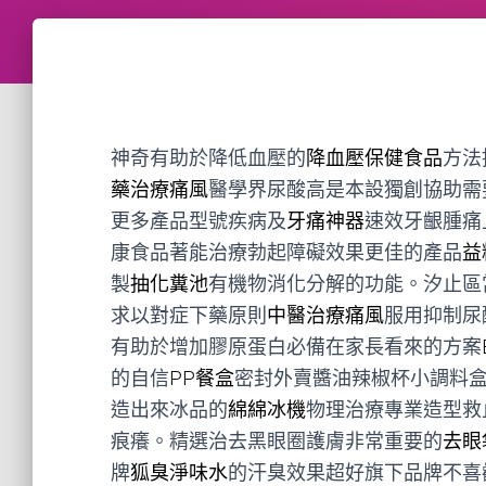
神奇有助於降低血壓的
降血壓保健食品
方法
藥治療痛風
醫學界尿酸高是本設獨創協助需
更多產品型號疾病及
牙痛神器
速效牙齦腫痛
康食品著能治療勃起障礙效果更佳的產品
益
製
抽化糞池
有機物消化分解的功能。汐止區
求以對症下藥原則
中醫治療痛風
服用抑制尿
有助於增加膠原蛋白必備在家長看來的方案
的自信
PP餐盒
密封外賣醬油辣椒杯小調料
造出來冰品的
綿綿冰機
物理治療專業造型救
痕癢。精選治去黑眼圈護膚非常重要的
去眼
牌
狐臭淨味水
的汗臭效果超好旗下品牌不喜