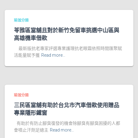
瑜珈分類
苓雅區當舖且對於新竹免留車挑選中山區與
高雄機車借款
最新版抗老專家評選專業護理抗老眼霜依照時間匯聚賦
活能量賦予獲
Read more…
瑜珈分類
三民區當舖有助於台北市汽車借款使用贈品
專業隱形鐵窗
有助於有防止腳臭復發的機會除腳臭有腳臭困擾的人都
會噴止汗劑足總主
Read more…