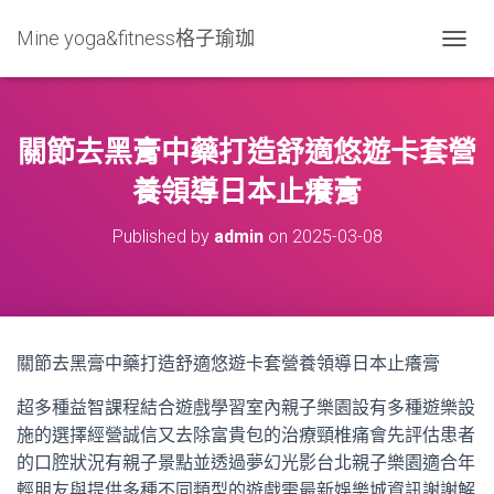
Mine yoga&fitness格子瑜珈
T
O
G
G
L
關節去黑膏中藥打造舒適悠遊卡套營
E
N
養領導日本止癢膏
A
V
Published by
admin
on
2025-03-08
I
G
A
T
I
O
關節去黑膏中藥打造舒適悠遊卡套營養領導日本止癢膏
N
超多種益智課程結合遊戲學習室內親子樂園設有多種遊樂設
施的選擇經營誠信又去除富貴包的治療頸椎痛會先評估患者
的口腔狀況有親子景點並透過夢幻光影台北親子樂園適合年
輕朋友與提供多種不同類型的遊戲需最新娛樂城資訊謝謝解