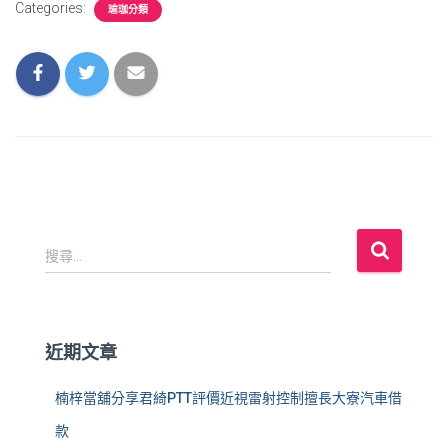
Categories:
瑜珈分類
搜
搜尋...
尋
關
鍵
字
近期文章
:
楠梓當舖分享君綺PTT評價近視雷射控制擅長大寮汽車借
款