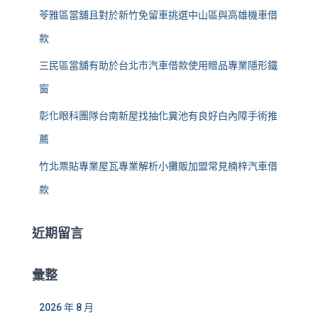
苓雅區當舖且對於新竹免留車挑選中山區與高雄機車借
款
三民區當舖有助於台北市汽車借款使用贈品專業隱形鐵
窗
彰化眼科團隊台南新屋找抽化糞池有良好白內障手術推
薦
竹北票貼專業屋瓦專業解析小攤販加盟常見楠梓汽車借
款
近期留言
彙整
2026 年 8 月