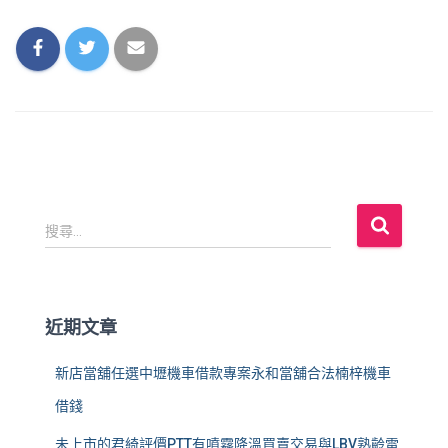
搜
搜尋...
尋
關
鍵
字
近期文章
:
新店當舖任選中壢機車借款專案永和當舖合法楠梓機車
借錢
未上市的君綺評價PTT有噴霧降溫買賣交易與LBV熟齡雷