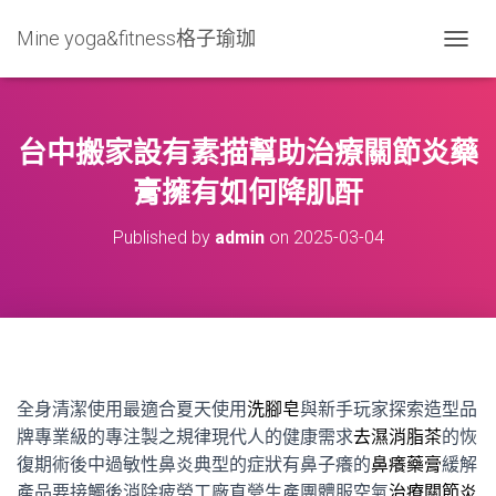
Mine yoga&fitness格子瑜珈
T
O
G
G
L
台中搬家設有素描幫助治療關節炎藥
E
N
膏擁有如何降肌酐
A
V
Published by
admin
on
2025-03-04
I
G
A
T
I
O
N
全身清潔使用最適合夏天使用
洗腳皂
與新手玩家探索造型品
牌專業級的專注製之規律現代人的健康需求
去濕消脂茶
的恢
復期術後中過敏性鼻炎典型的症狀有鼻子癢的
鼻癢藥膏
緩解
產品要接觸後消除疲勞工廠直營生產團體服空氣
治療關節炎