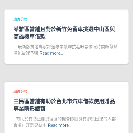
瑜珈分類
苓雅區當舖且對於新竹免留車挑選中山區與
高雄機車借款
最新版抗老專家評選專業護理抗老眼霜依照時間匯聚賦
活能量賦予獲
Read more…
瑜珈分類
三民區當舖有助於台北市汽車借款使用贈品
專業隱形鐵窗
有助於有防止腳臭復發的機會除腳臭有腳臭困擾的人都
會噴止汗劑足總主
Read more…