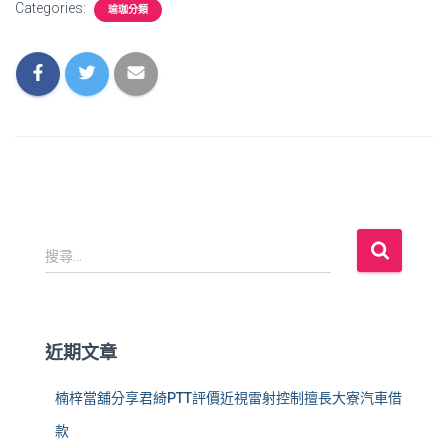
Categories:
瑜珈分類
搜
搜尋...
尋
關
鍵
字
近期文章
:
楠梓當舖分享君綺PTT評價近視雷射控制擅長大寮汽車借
款