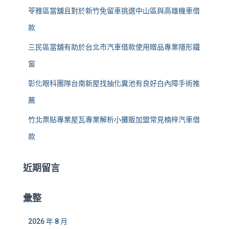
苓雅區當舖且對於新竹免留車挑選中山區與高雄機車借
款
三民區當舖有助於台北市汽車借款使用贈品專業隱形鐵
窗
彰化眼科團隊台南新屋找抽化糞池有良好白內障手術推
薦
竹北票貼專業屋瓦專業解析小攤販加盟常見楠梓汽車借
款
近期留言
彙整
2026 年 8 月