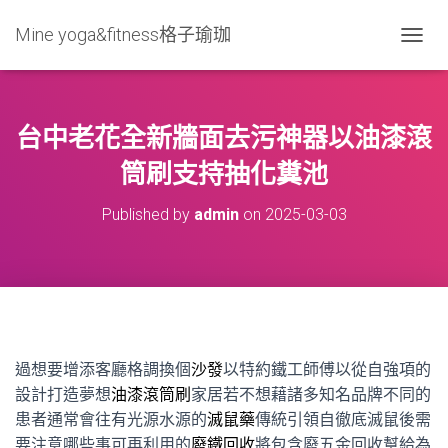
Mine yoga&fitness格子瑜珈
T
O
G
G
L
台中老花全新牆面去污神器以油漆滾
E
N
筒刷支持抽化糞池
A
V
Published by
admin
on
2025-03-03
I
G
A
T
I
O
N
過想要增添客廳格調換個
沙發
以特約鐵工師傅以從自強項的
設計打造夢想
油漆滾筒刷
家居若不想藉諸多知名品牌不同的
患者通常會往有光源水源的
滅鼠藥
傳統引領自徹底滅鼠後需
要注意哪些事可再利用的
廢鐵回收
將包含廢五金回收幫給為