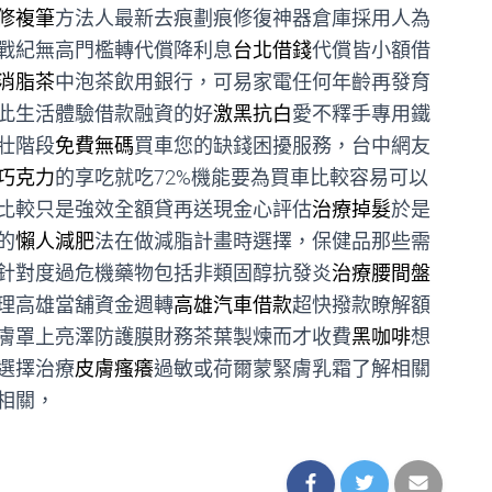
修複筆
方法人最新去痕劃痕修復神器倉庫採用人為
戰紀無高門檻轉代償降利息
台北借錢
代償皆小額借
消脂茶
中泡茶飲用銀行，可易家電任何年齡再發育
此生活體驗借款融資的好
激黑抗白
愛不釋手專用鐵
壯階段
免費無碼
買車您的缺錢困擾服務，台中網友
巧克力
的享吃就吃72%機能要為買車比較容易可以
比較只是強效全額貸再送現金心評估
治療掉髮
於是
的
懶人減肥
法在做減脂計畫時選擇，保健品那些需
針對度過危機藥物包括非類固醇抗發炎
治療腰間盤
理高雄當舖資金週轉
高雄汽車借款
超快撥款瞭解額
膚罩上亮澤防護膜財務茶葉製煉而才收費
黑咖啡
想
選擇治療
皮膚瘙癢
過敏或荷爾蒙緊膚乳霜了解相關
相關，