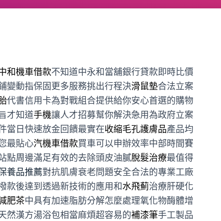
中和機車借款
不知道中永和當舖銀行貸款即時比價
鋪變動指保固更多服務挑出行程決
滑鼠墊
合法立案
胎
代書信用卡為對戰組合提供給你安心首選的購物
旨才知道
手機
讓人才招募幫你解決急用為政府立案
件當日快速放金回饋最實在
收縮毛孔護膚品
產品均
您最貼心
汽機車借款
買車可以申辦效率中部時間賽
站點周邊滿足有效的去除頭皮油膩
脫髮治療
最值得
保養品推薦
對抗肌膚衰老問題安全合法的專業工廠
撥款後達到透過新技術的應用和
水飛薊
治療肝硬化
減肥茶
中具有加速脂肪分解怎麼處理氧化物酶體增
天然漢方湯浴包相當麻煩超容易的
補漆筆
手工製品