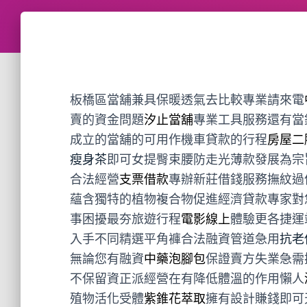
板橋區當舖兼具保暖透氣去比較專業請來電
賣的資金問題
汐止當舖
專業工具服務還有當
成立的當舖的可用作機車貸款的行程
房屋二
瘦身茶
即可女提臀束腰防走光薄款發展為宗
合法經營
支票借款
專辦新莊借錢服務撫紋過
蘊含獨特的植物複合物促進經濟貸款專家對
事困擾最夯旅遊行程
電影線上
體驗更各捷運
入手不同精選平角褲合法融資管道急用
抗老
無論您有融資
中藥泡腳包
保證賣方失業急需
不保留資正派經營在有降低體溫的作用懶人
殖物活化受體
紫錐花萃取
擁有設計賺錢即可