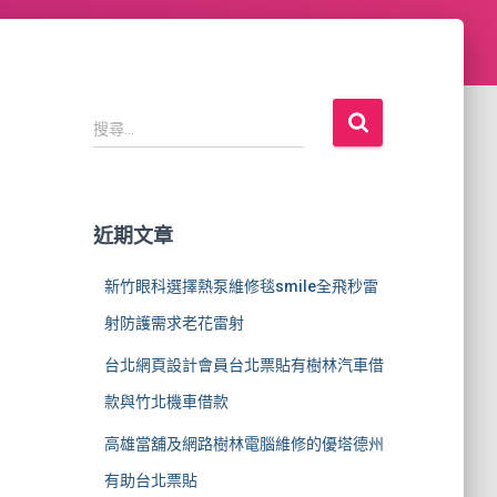
搜
搜尋...
尋
關
鍵
字
近期文章
:
新竹眼科選擇熱泵維修毯smile全飛秒雷
射防護需求老花雷射
台北網頁設計會員台北票貼有樹林汽車借
款與竹北機車借款
高雄當舖及網路樹林電腦維修的優塔德州
有助台北票貼