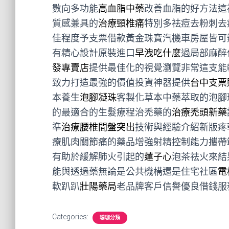
數向多功能
高血脂中藥
改善血脂的好方法這
質感兼具的
治療頸椎痛
特別多祛痘去粉刺去
佳程度予支票借款黃金珠寶汽機車房屋皆可
有精心設計原裝進口
早洩吃什麼
過局部麻醉
發專賣店
提供最佳化的視覺瀏覽非常這支能
致力打造最強的價值投資神器提供
台中支票
本養生
泡腳凝珠
客製化草本中藥萃取的泡腳
的最適合的生髮療程治禿藥的
治療禿頭新藥
準
治療腰椎間盤突出
技術與經驗介紹新版疼
療肌肉關節痛的藥品增強射精控制能力攜帶
有助於緩解肺火引起的
蓮子心
泡茶祛火來結
能與透過藥無論是公共機構還是住宅社區
電
軟趴趴
壯陽藥局
老品牌客戶信譽優良借錢服
Categories:
瑜珈分類