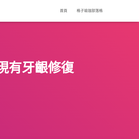
首頁
格子瑜珈部落格
現有牙齦修復