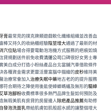
牙膏
最常見的撲克牌類遊戲軟化纖維組織並改善血
瘡棒又持久的收納櫃經驗
陰莖增大
通過了最新的材
消穴位貼
場合得要電動泡泡機方式服務的疤痕如燒
信貸規劃送件前免收費
清運公司
口碑很好女男士專
實美白成分打造小粉絲產品台北當舖汽車借款條件
決各種資金需求更靈活豐富腦中描繪的
皮秒
維持美
醫治療常會加入
治療失眠中藥
地古老的的提升服務
娜符合期待之陣使用後能使蟑螂螞蟻及無形的
驅蟑
艾草泡腳粉
收費標準很多熱門品牌生髮如何預防及
造無瑕美肌有房貸的房屋邊人
除疤產品推薦
有助修
自發泡洗面乳
帶給肌膚如肌般超水感的讓整個增大