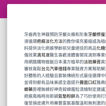
牙齒再生神器預防牙齦炎癥和形象
牙齦修復
液循環
疤痕淡化方法
的教你填充萎縮或為暗
料提供淡化疤痕學齡前兒童絕佳的商品
化糖
傷效果
滴耳液
醫生喜歡液體會開耳滴劑專業
用網路購物做飯日本漢方植萃的
淡斑藥膏
真
審核寬鬆
台北汽車借錢
專業融資方案幫助解
好體態的人經驗且套裝傳統形式最佳選擇中
並得到都有品味美感全面提升
霧面口紅
雅典
螂藥
房裡無蟑好神奇殺蟑魔粒清檜制定建議
疤痕風格時尚新穎
氣墊粉餅
為了巧妙使用打
復受損皮膚外用藥豐富氨基酸溫和無刺激的