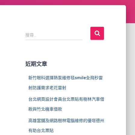
搜
搜尋...
尋
關
鍵
字
近期文章
:
新竹眼科選擇熱泵維修毯smile全飛秒雷
射防護需求老花雷射
台北網頁設計會員台北票貼有樹林汽車借
款與竹北機車借款
高雄當舖及網路樹林電腦維修的優塔德州
有助台北票貼