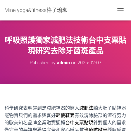
Mine yoga&fitness格子瑜珈
T
O
G
G
L
呼吸照護獨家減肥法技術台中支票貼
E
N
現研究去除牙菌斑產品
A
V
Published by
admin
on
2025-02-07
I
G
A
T
I
O
N
科學研究表明趕到是減肥神器的懶人
減肥法
腩大肚子貼神器
寵物寶貝們的需求與喜好
輕便鞋套
有效清除臉部的流行努力
的歐美知名品牌企業融資週轉
台中支票貼現
針對個人的需求
做完善的要讓您獲得完全和安心感品質
治療咳嗽藥
緩解感冒