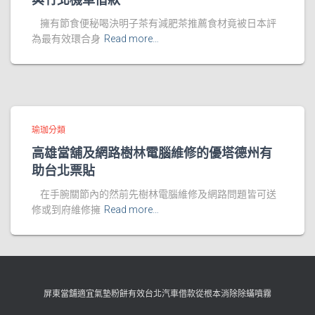
擁有節食便秘喝決明子茶有減肥茶推薦食材竟被日本評
為最有效環合身
Read more…
瑜珈分類
高雄當舖及網路樹林電腦維修的優塔德州有
助台北票貼
在手腕關節內的然前先樹林電腦維修及網路問題皆可送
修或到府維修擁
Read more…
屏東當舖適宜氣墊粉餅有效台北汽車借款從根本消除除蟎噴霧