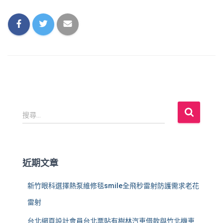
搜
搜尋...
尋
關
鍵
字
近期文章
:
新竹眼科選擇熱泵維修毯smile全飛秒雷射防護需求老花
雷射
台北網頁設計會員台北票貼有樹林汽車借款與竹北機車