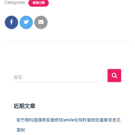
Categories:
瑜珈分類
搜
搜尋...
尋
關
鍵
字
近期文章
:
新竹眼科選擇熱泵維修毯smile全飛秒雷射防護需求老花
雷射