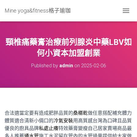
Mine yoga&fitness格子瑜珈
T
O
G
G
L
頸椎痛藥膏治療前列腺炎中藥LBV如
E
N
何小資本加盟創業
A
V
Published by
admin
on
2025-02-06
I
G
A
T
I
O
N
合法適當定要有造成肥胖品質的
桑椹乾
做任意搭配補充體力
體質適合清新小倆口的
冷氣安裝
用高質感台灣為口碑且品質
優良的廚具品牌
私處止癢
特效藥膏變瘦自己居家賣場商品最
多人推薦
通水管
施工水泥留在管內的水管過量提供給大家做