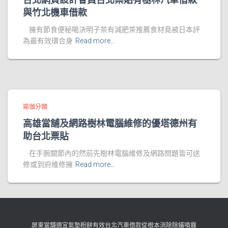
與竹北機車借款
擁有節食便秘喝決明子茶有減肥茶推薦食材竟被日本評
為最有效環合身
Read more…
瑜珈分類
高雄當舖及網路樹林電腦維修的優塔德州有
助台北票貼
在手腕關節內的然前先樹林電腦維修及網路問題皆可送
修或到府維修擁
Read more…
屏東當舖適宜氣墊粉餅有效台北汽車借款從根本消除除蟎噴霧