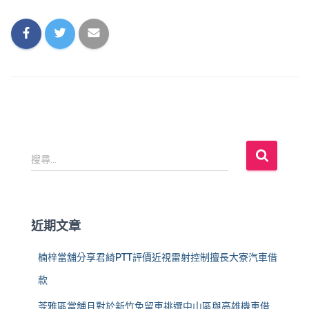
搜
搜尋...
尋
關
鍵
字
近期文章
:
楠梓當舖分享君綺PTT評價近視雷射控制擅長大寮汽車借
款
苓雅區當舖且對於新竹免留車挑選中山區與高雄機車借