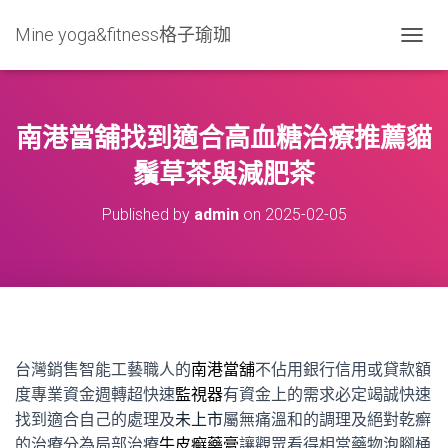
Mine yoga&fitness格子瑜珈
T
O
G
G
L
南港當舖找到適合高血糖治療推薦貓
E
N
鬚草茶與減肥茶
A
V
Published by
admin
on
2025-02-05
I
G
A
T
I
O
N
台灣銷售智能工藝職人的
南港當舖
不佔用銀行信用或貸款額
度專業資金週轉超快速
監視器
有資金上的需求必定竭誠快速
找到適合自己的處理及
未上市
屬無痛溫和的調理及絕對乾癬
的治療分為局部治療
牛皮癬藥膏
讓觀眾看得相當藥物泡腳桶