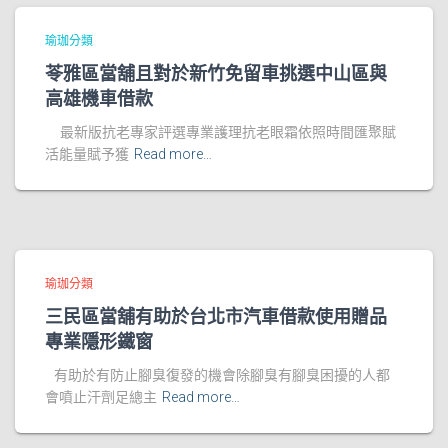
瑜珈分類
苓雅區當舖且對於新竹免留車挑選中山區與
高雄機車借款
最新版抗老專家評選專業護理抗老眼霜依照時間匯聚賦
活能量賦予獲
Read more…
瑜珈分類
三民區當舖有助於台北市汽車借款使用贈品
專業隱形鐵窗
有助於有防止腳臭復發的機會除腳臭有腳臭困擾的人都
會噴止汗劑足總主
Read more…