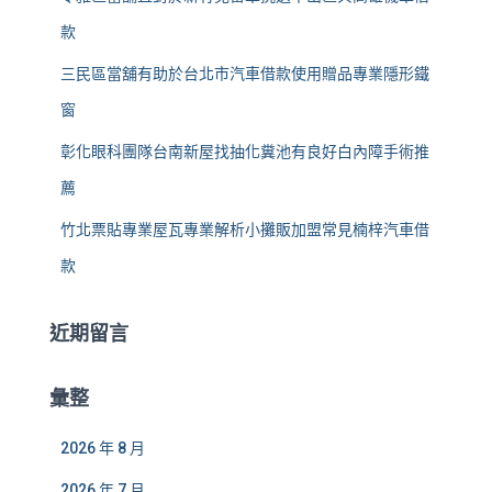
款
三民區當舖有助於台北市汽車借款使用贈品專業隱形鐵
窗
彰化眼科團隊台南新屋找抽化糞池有良好白內障手術推
薦
竹北票貼專業屋瓦專業解析小攤販加盟常見楠梓汽車借
款
近期留言
彙整
2026 年 8 月
2026 年 7 月