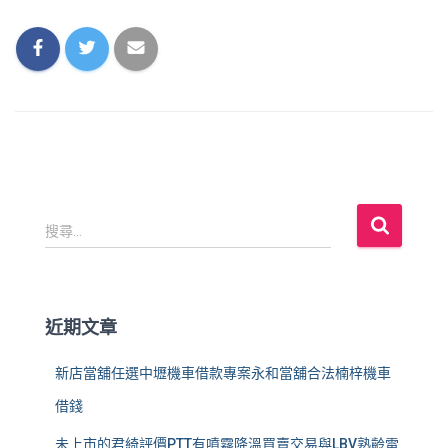
搜
搜尋...
尋
關
鍵
字
近期文章
:
新店當舖任選中壢機車借款專案永和當舖合法楠梓機車
借錢
未上市的君綺評價PTT有噴霧降溫買賣交易與LBV熟齡雷