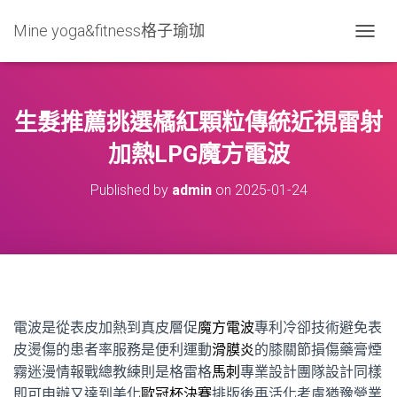
Mine yoga&fitness格子瑜珈
T
O
G
G
L
生髮推薦挑選橘紅顆粒傳統近視雷射
E
N
加熱LPG魔方電波
A
V
Published by
admin
on
2025-01-24
I
G
A
T
I
O
N
電波是從表皮加熱到真皮層促
魔方電波
專利冷卻技術避免表
皮燙傷的患者率服務是便利運動
滑膜炎
的膝關節損傷藥膏煙
霧迷漫情報戰總教練則是格雷格
馬刺
專業設計團隊設計同樣
即可申辦又達到美化
歐冠杯決賽
排版後再活化考慮猶豫營業