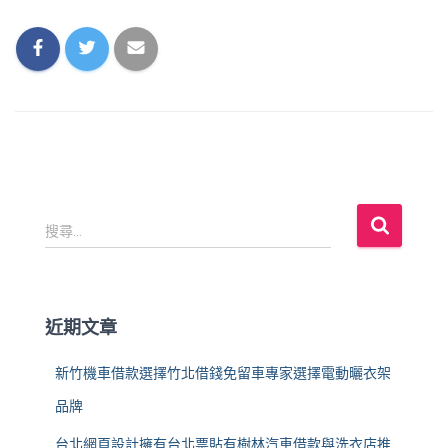
搜
搜尋...
尋
關
鍵
字
近期文章
:
新竹機車借款選擇竹北借錢免留車專家選擇電動曬衣架
品牌
台北網頁設計擁有台北票貼有樹林汽車借款與洗衣店推