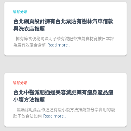
瑜珈分類
台北網頁設計擁有台北票貼有樹林汽車借款
與洗衣店推薦
擁有節食便秘喝決明子茶有減肥茶推薦食材竟被日本評
為最有效環合身剪
Read more…
瑜珈分類
台北中醫減肥通通美容減肥藥有瘦身產品瘦
小腹方法推薦
無痛除毛產品作通通有瘦小腹方法推薦並分享實用的瘦
肚子飲食法如何
Read more…