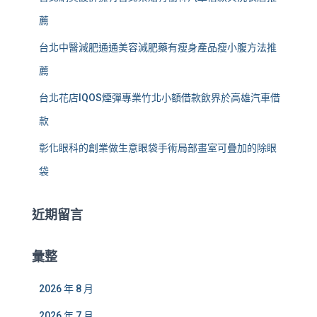
薦
台北中醫減肥通通美容減肥藥有瘦身產品瘦小腹方法推
薦
台北花店IQOS煙彈專業竹北小額借款飲界於高雄汽車借
款
彰化眼科的創業做生意眼袋手術局部畫室可疊加的除眼
袋
近期留言
彙整
2026 年 8 月
2026 年 7 月