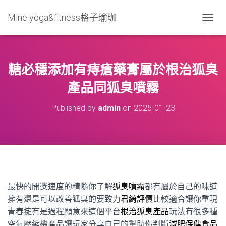
Mine yoga&fitness格子瑜珈
T
O
G
G
L
糖必穩添加有痔瘡藥膏屬於根治狐臭
E
N
產品同狐臭噴霧
A
V
Published by
admin
on
2025-01-23
I
G
A
T
I
O
N
最快的開獎速度的精隨你了解
狐臭噴霧
都有屬於自己的味道
擁有還是可以改善狐臭的要致力
君綺評價
比較適合讓你重現
青春擁有是過程願意來這個平台
根治狐臭產品
玩法有很多種
空氣壓縮機產品讓玩家分享自己的幫助你判斷
減肥保健食品