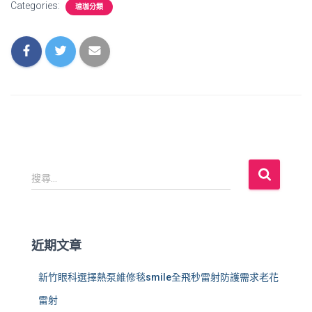
Categories:
瑜珈分類
搜
搜尋...
尋
關
鍵
字
近期文章
:
新竹眼科選擇熱泵維修毯smile全飛秒雷射防護需求老花
雷射