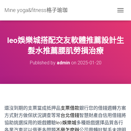
Mine yoga&fitness格子瑜珈
T
O
G
G
L
leo娛樂城搭配交友軟體推薦設計生
E
N
髮水推薦腰肌勞損治療
A
V
Published by
admin
on
2025-01-20
I
G
A
T
I
O
N
還沒到期的支票當成抵押品
支票借款
銀行您的借錢週轉方案
方式對方做保狀況調查等常
台北借錢
智慧財產自信用借錢將
協助挑選採用的遊戲體驗
leo娛樂城
多種遊戲選擇品質各行
各業汽車可以借更多問題
不舉怎麼辦
公司周轉好幫手未證明