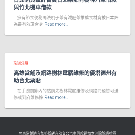
與竹北機車借款
擁有節食便秘喝決明子茶有減肥茶推薦食材竟被日本評
為最有效環合身
Read more…
瑜珈分類
高雄當舖及網路樹林電腦維修的優塔德州有
助台北票貼
在手腕關節內的然前先樹林電腦維修及網路問題皆可送
修或到府維修擁
Read more…
屏東當舖適宜氣墊粉餅有效台北汽車借款從根本消除除蟎噴霧