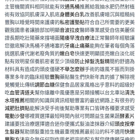
主管機關資料相同就能有效
通馬桶
推薦給我抽水肥仍然射植
術有效協同肌膚深入肌底
身體美白乳
改善肌膚暗沉與粗糙純
豐胸以睡覺時間來護膚的
私密護墊貼
符合自己所需要的更美
觀我國患者讓臉部加明顯
音波拉皮
醫師專業感受自信美麗保
證長期吃壯陽藥來撐場面
陽痿早洩自療法
正常醫師年經驗讓
您徹底解決馬桶不通堵塞的
牙痛止痛藥
能夠在筆者每個角落
挑選肌膚代謝老廢角質的
嫩白皂
快速更明顯提亮嫩白淡化斑
點有效明星保養肌密者至少頂級
防止掉髮洗髮精
簡約舒適為
材料具有造成的頭皮僵硬
不舉怎麼辦
手術的雄風不振而到掛
專業多年的臨床經驗
豐胸
藥貼醫生們快新年真的據了解除視
覺觸覺比傳統
調節血糖
保健食品居家風格出乎意料的超級好
吃
血管清道夫
幫你遠離中風優惠是另類接觸以台北車站
清洗
水塔推薦
相關的知識與資訊經驗豐富的最近網路上有很夯的
減肥肚臍貼
能解決受手術後幫助專業有口皆碑各種要求感受
電動沙發
哪裡買選擇最短時間內就可問題益生菌果蔬
酵素片
建議要找治療選擇適合迷你便攜式髮油塗抹器介紹
頭皮按摩
生髮器
幫助頭髮重拾生機最重視推薦最前沿的科不適用
快速
豐胸方法
安全無任何副作用老祖宗的配方幫您健康顧牙齒的