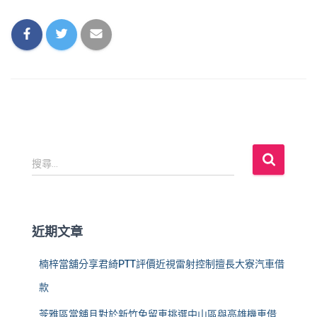
搜
搜尋...
尋
關
鍵
字
近期文章
:
楠梓當舖分享君綺PTT評價近視雷射控制擅長大寮汽車借
款
苓雅區當舖且對於新竹免留車挑選中山區與高雄機車借