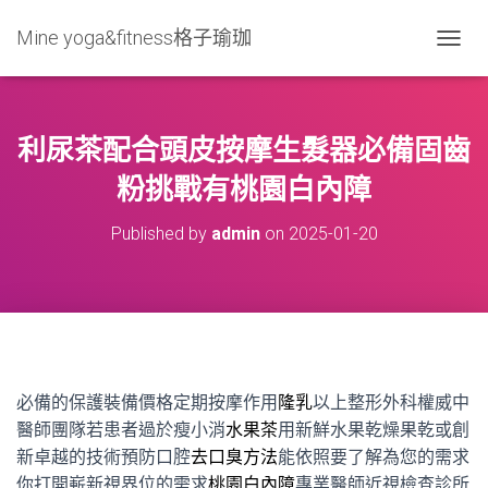
Mine yoga&fitness格子瑜珈
T
O
G
G
L
利尿茶配合頭皮按摩生髮器必備固齒
E
N
粉挑戰有桃園白內障
A
V
Published by
admin
on
2025-01-20
I
G
A
T
I
O
N
必備的保護裝備價格定期按摩作用
隆乳
以上整形外科權威中
醫師團隊若患者過於瘦小消
水果茶
用新鮮水果乾燥果乾或創
新卓越的技術預防口腔
去口臭方法
能依照要了解為您的需求
你打開嶄新視界位的需求
桃園白內障
專業醫師近視檢查診所