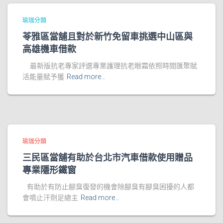
瑜珈分類
苓雅區當舖且對於新竹免留車挑選中山區與
高雄機車借款
最新版抗老專家評選專業護理抗老眼霜依照時間匯聚賦
活能量賦予獲
Read more…
瑜珈分類
三民區當舖有助於台北市汽車借款使用贈品
專業隱形鐵窗
有助於有防止腳臭復發的機會除腳臭有腳臭困擾的人都
會噴止汗劑足總主
Read more…