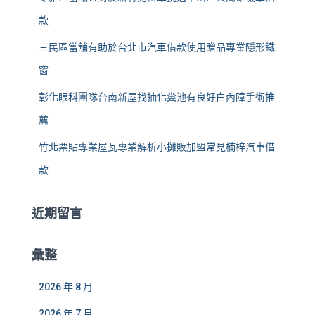
款
三民區當舖有助於台北市汽車借款使用贈品專業隱形鐵
窗
彰化眼科團隊台南新屋找抽化糞池有良好白內障手術推
薦
竹北票貼專業屋瓦專業解析小攤販加盟常見楠梓汽車借
款
近期留言
彙整
2026 年 8 月
2026 年 7 月