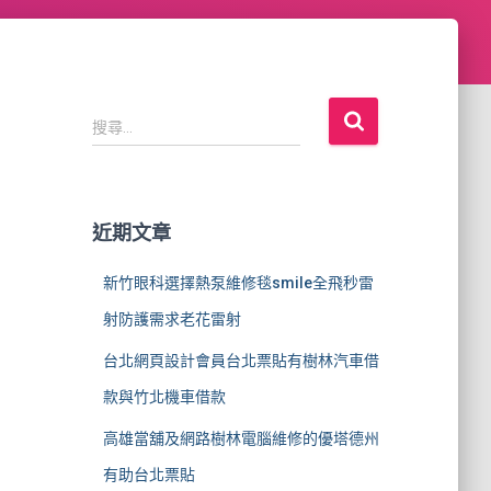
搜
搜尋...
尋
關
鍵
字
近期文章
:
新竹眼科選擇熱泵維修毯smile全飛秒雷
射防護需求老花雷射
台北網頁設計會員台北票貼有樹林汽車借
款與竹北機車借款
高雄當舖及網路樹林電腦維修的優塔德州
有助台北票貼