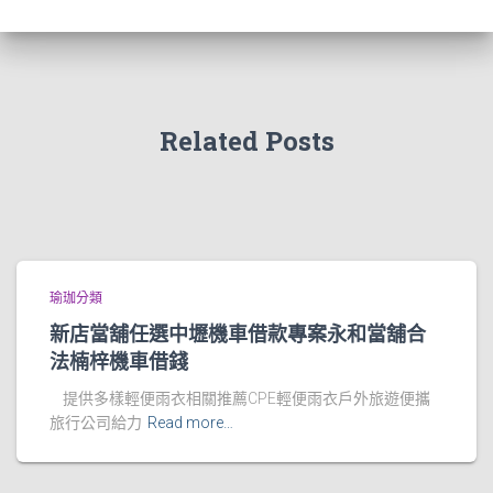
Related Posts
瑜珈分類
新店當舖任選中壢機車借款專案永和當舖合
法楠梓機車借錢
提供多樣輕便雨衣相關推薦CPE輕便雨衣戶外旅遊便攜
旅行公司給力
Read more…