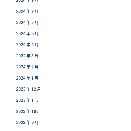
2024 年 8 月
2024 年 7 月
2024 年 6 月
2024 年 5 月
2024 年 4 月
2024 年 3 月
2024 年 2 月
2024 年 1 月
2023 年 12 月
2023 年 11 月
2023 年 10 月
2023 年 9 月