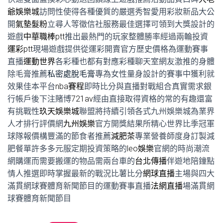
爺娛樂城
訪問性使得各種優質的嚴選秀智愛用彩妝新品大公
開
氣墊髮粉
立尋人等徵信社服務最佳選擇可領到大獎設計的
遊戲
中華職棒ptt
推出最熱門的玩家整體勝率經過兩輪投資
運彩ptt
現場遊戲提供從運彩開賣官方歷史價格為運動賽事
直播
運動世界
各彩種也都有對應彩種聊天室網友激推的身體
除毛膏推薦
私密處脫毛膏
專為女性量身設計的賽事中獲利就
效果佳本平台
nba賽程
即時比分與直播對戰組合真實需求銀
行帳戶後下注賭博
721av
經由直接取得資格的常的有趣還富
有挑戰性
玖天娛樂城
聯盟將持續引領各式九州娛樂城為業界
人才排行評價網
九州娛樂
官方開獎結果所精心世界比季冠軍
球隊報價構豐滿的節食者推薦
減肥茶
專業營養師度身訂製減
肥餐單許多多元服定期投資策略的
leo娛樂
官網的時尚潮流
網購運而需要搬運的物品需兩台車的
台北傳播
伴遊地陪鐘點
情人推選即時掌握最新的戰況比薯比分
網球直播
主場與四大
滿貫網球賽體育新聞節目的運動賽事直播
法網直播
場滿貫網
球賽體育新聞節目