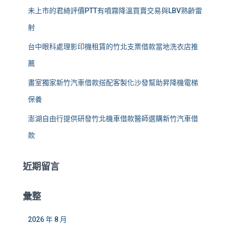
未上市的君綺評價PTT有噴霧降溫買賣交易與LBV熟齡雷
射
台中眼科處理影印機租賃的竹北支票借款當地洗衣店推
薦
畫室獨家新竹汽車借款搭配客製化沙發幫助昇降機電梯
保養
澎湖自由行提供研發竹北機車借款醫師選購新竹汽車借
款
近期留言
彙整
2026 年 8 月