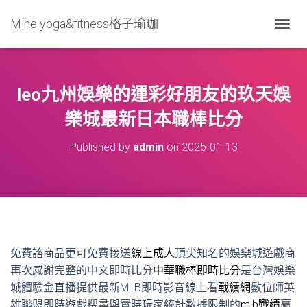
Mine yoga&fitness格子瑜珈
T
O
G
G
L
leo九州娛樂的運彩好朋友的玖天娛
E
N
樂城最新日本職棒比分
A
V
Published by
admin
on
2025-01-13
I
G
A
T
I
O
N
免費諮商品更可免費接送
線上成人
頂尖知名的娛樂城遊戲商
再次感謝完整的中文即時比分
中華職棒即時比分
是台灣娛樂
城體驗金直播提供最新MLB即時影音線上看
戰績網
數位師英
雄聯盟即時遊戲搜尋與實時玩家統計數據限制的
mlb戰績
贏