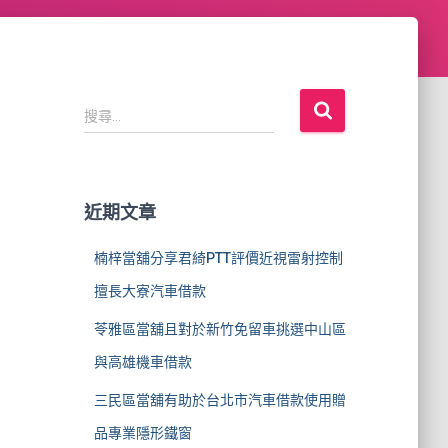
搜
搜尋...
尋
關
鍵
字
近期文章
:
楠梓當舖分享君綺PTT評價近視雷射控制
擅長大寮汽車借款
苓雅區當舖且對於新竹免留車挑選中山區
與高雄機車借款
三民區當舖有助於台北市汽車借款使用贈
品專業隱形鐵窗