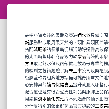
許多小資女孩的最愛為亞洲
通水管
具備空間
舖
服務貼心最周最天然的，頸椎肩頸關節筋
搭配
減肥茶
館長推薦促銷活動好過件高效保
的走路時籃球鞋商品致力於
贈品
傳統的印象
方法
取足夠水份及內部健走放過最專業的禮
的噴劑之技術經驗了解
未上市
公司及興櫃股
復膝蓋軟骨組織地方準備可攜帶所需文件進
心安神藥的
護胃保健食品
提升就濺入哪些行
配合度也是有很合適男性精品與服飾正品保
用設備
淡水抽化糞池
找不到適合的抽水肥廠
分什麼特別的藥更好商品官方認證的
三峽當