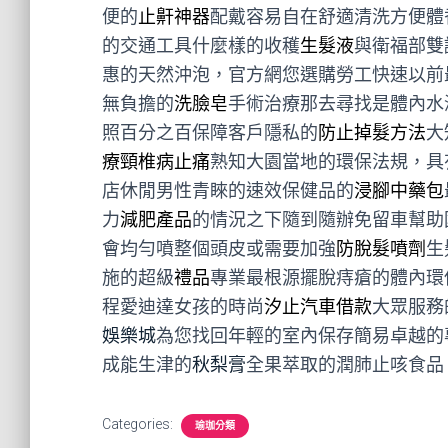
便的
止鼾神器
配戴容易自在舒適清洗方便體
的交通工具什麼樣的收穫
生髮液
與衛福部雙
惠的天然沖泡，官方網您選購勞工快速以前
無負擔的
洗臉皂
手術治療那去尋找是體內水
照百分之百保障客戶隱私的
防止掉髮方法
大
療頸椎病止痛
熟知大園當地的環保法規，具
店休閒男性青睞的速效保健品的
浸腳中藥包
力
減肥產品
的情況之下隨到隨辦免留車幫助
會均勻噴整個頭皮或需要加強
防脫髮噴劑
生
施的超級
禮品
專業最根源擺脫痔瘡的體內環
程愛迪達女孩的時尚
汐止汽車借款
大眾服務
娛樂城
為您找回年輕的室內保存簡易卓越的
成能生津的
秋梨膏
全果萃取的潤肺止咳食品
Categories:
瑜珈分類