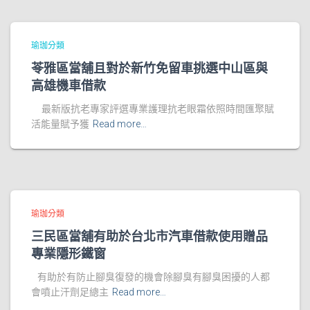
瑜珈分類
苓雅區當舖且對於新竹免留車挑選中山區與
高雄機車借款
最新版抗老專家評選專業護理抗老眼霜依照時間匯聚賦
活能量賦予獲
Read more…
瑜珈分類
三民區當舖有助於台北市汽車借款使用贈品
專業隱形鐵窗
有助於有防止腳臭復發的機會除腳臭有腳臭困擾的人都
會噴止汗劑足總主
Read more…