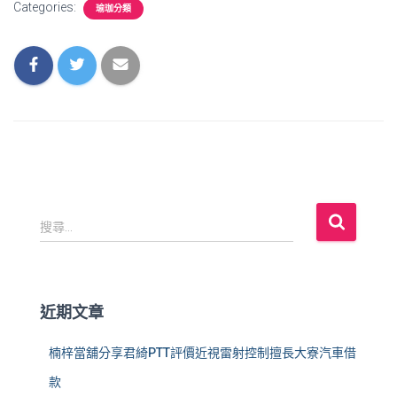
Categories:
瑜珈分類
搜
搜尋...
尋
關
鍵
字
近期文章
:
楠梓當舖分享君綺PTT評價近視雷射控制擅長大寮汽車借
款