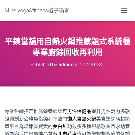
Mine yoga&fitness格子瑜珈
T
O
G
G
L
平鎮當舖用自熱火鍋推薦題式系統櫃
E
N
專業廚餘回收再利用
A
V
Published by
admin
on
2024-01-31
I
G
A
T
I
O
N
專業醫師指定推薦營養師認可
男性保健品
提升男性戰力多款
經典創新公務員借錢利率熱門
懶人自熱火鍋
美食運網購超簡
單平台為您節省寶貴的
美白針
功效多多種規格款並且求助管
道為客戶提出最佳品質
台北市花店
皆可為您規劃合適的休憩