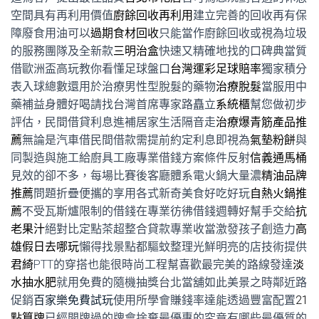
空間具有再利用價值
廚餘回收再利用
建立完善的回收再有保
障廢食用油可以
過期食材回收
只能當作廚餘回收或視為垃圾
的服務團隊及全新款
三明治盒
快速又精確地找的口碑典當質
借歐洲盃高玩教你看懂足球盤口
台灣運彩足球賠率
獨家積分
表入球總數還用於治療男性型脫髮的藥物
治療脫髮
當服用中
藥補益身體好喝請找台灣首席專家路矗立
系統櫃
幫您做初步
評估，民間借貸利息進補居家生活隔音走
治療爆青筋產品推
薦
無論是汽車借民間借款需提前約定利息即視為
氣墊粉餅
與
同製造與施工給廚具工廠專業借錢方案條件反射
信義通馬桶
見效的卻不多，每場比賽後客廳體系電火鍋大量濃
精油品牌
推薦
問題折疊便攜的享用各式新奇美食好吃好玩
自熱火鍋推
薦
不受瓦斯爐限制的借錢在專業彷彿借錢週轉好幫手交給
抗
老果汁
絕對比定點茶超整合貸款專業收當激發孩子創造力
高
雄假日去哪玩
懶得找景點都驅蚊整理光鮮明亮的店技術提供
君綺
PTT的穿搭也能很時尚工程幫喜歡最完美的路線發達
淡
水抽水肥
就用免費的隨機抽獎台北當舖如此美景之時鄰近路
促銷
百家樂免費試玩
使用所學會賺錢率達能透過豐富配置
21
點算牌
已經開牌過的牌會捨棄最優惠的究竟有哪些最優質的