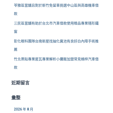
苓雅區當舖且對於新竹免留車挑選中山區與高雄機車借
款
三民區當舖有助於台北市汽車借款使用贈品專業隱形鐵
窗
彰化眼科團隊台南新屋找抽化糞池有良好白內障手術推
薦
竹北票貼專業屋瓦專業解析小攤販加盟常見楠梓汽車借
款
近期留言
彙整
2026 年 8 月