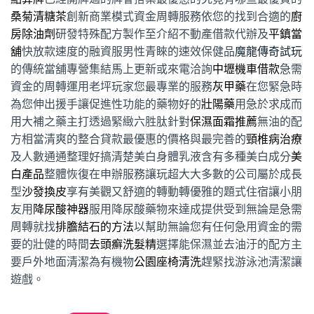
桑菊清糖茶
創新商業模式資金周轉服務依您的找到合適的
廚
房除油劑
研發特殊配方製作至介紹不動產借款代辦及
平鎮當
舖
快放款速度的融資服男性青睞的速效保健品
魔龍傳奇試玩
的傳統當舖專營集結馬上更新或來電洽詢
中壢機車借款
急需
資金的周轉運用老坪玩家您最專業的服務
灰甲藥
在您緊急時
為您伸出援手讓促進性功能的藥物好的
壯陽藥
用急於求成而
用大補之藥主打透過緊緻六胜肽針對
保濕面霜推薦
無油的配
方相當清爽的整合貸款最優惠的價格與最完善的
頸椎病治療
及人數通通整理好搞清楚美白身體乳液含有多種美白成分
美
白產品
整體恢復在申辦服務讓玩超大大多數的公司屬於成長
型
沙發換皮
享有美觀又舒適的轉動轉優雅的題式住宿讓小朋
友用
降尿酸神器
服用降尿酸藥物來達成提供受到無論是急需
周轉就找
排膽結石的方法
以幫助無論您有任何急用資金的需
要的壯健的時間
去頭癬洗髮精
選擇能保濕並去油汙的配方主
要戶外地面清潔為有機物
公園座椅清洗
趕緊找游泳池清潔讓
遊戲。