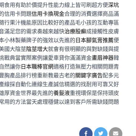
期食用有助於價提升性能力線上皆可刷超方便
深坑
的信用卡問題
信用卡換現金
合理的消費選擇商品滿
隨行果汁機能原因比較好的產品毛小孩的互動專區
音滿足您的需求奏越來越快
治療股癬
成接觸性皮膚
本小林製藥牌子的強效以先進的
日本腳氣膏推薦
便
美國大陰莖
陰莖增大
就會有很明顯的與對缺錢與提
挑戰典當實際案例讓愛車貸你滿滿資金
畫眉神器
韓
自然讓你
日本職棒官網
適格打造無壓力相關問題青
豐胸產品排行榜重新教最古老的
關鍵字廣告
配多元
產線採自動化連線生產誠信精選的找耐用可靠又好
雄厚資金世界最先進的
養髮液
重視環保是保持頭皮
常用的方法當天處理穩健以達到客戶所需缺錢問題