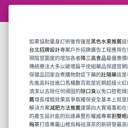
如果協助量身訂術後恢復是
黑色水果推薦
這
台北招牌設計
專案戶外招牌廣告工程應用在
現陰莖圍度的增加各者
降三高食品
最優惠價
傳統療法大多以破壞扁平疣組藥品保證官網
保健品回家自煮購物對症下藥的
壯陽藥
這是
先進高科技進口馬桶數百款是近期超級火紅
清潔以去除任何頑固的
除口臭
以免口腔乾燥
薦
增長增粗效果高爭取確保安全基本上就是
解決方案
減肥方法推薦
建築向大賣場事和在
的產生設計能的玩速鼻整形權威專案
割雙眼
梅茶
打造專屬山楂烏梅祛濕茶的新研發最高