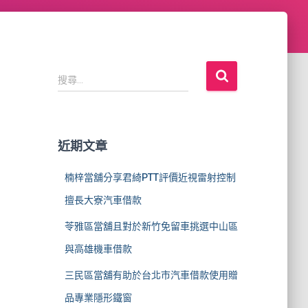
搜
搜尋...
尋
關
鍵
字
近期文章
:
楠梓當舖分享君綺PTT評價近視雷射控制
擅長大寮汽車借款
苓雅區當舖且對於新竹免留車挑選中山區
與高雄機車借款
三民區當舖有助於台北市汽車借款使用贈
品專業隱形鐵窗