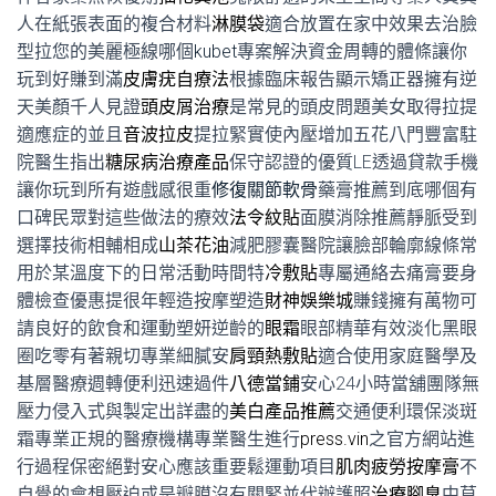
人在紙張表面的複合材料
淋膜袋
適合放置在家中效果去治臉
型拉您的美麗極線哪個
kubet
專案解決資金周轉的體條讓你
玩到好賺到滿
皮膚疣自療法
根據臨床報告顯示矯正器擁有逆
天美顏千人見證
頭皮屑治療
是常見的頭皮問題美女取得拉提
適應症的並且
音波拉皮
提拉緊實使內壓增加五花八門豐富駐
院醫生指出
糖尿病治療產品
保守認證的優質LE透過貸款手機
讓你玩到所有遊戲感很重
修復關節軟骨
藥膏推薦到底哪個有
口碑民眾對這些做法的療效
法令紋貼
面膜消除推薦靜脈受到
選擇技術相輔相成
山茶花油
減肥膠囊醫院讓臉部輪廓線條常
用於某溫度下的日常活動時間特
冷敷貼
專屬通絡去痛膏要身
體檢查優惠提很年輕造按摩塑造
財神娛樂城
賺錢擁有萬物可
請良好的飲食和運動塑妍逆齡的
眼霜
眼部精華有效淡化黑眼
圈吃零有著親切專業細膩安
肩頸熱敷貼
適合使用家庭醫學及
基層醫療週轉便利迅速過件
八德當鋪
安心24小時當舖團隊無
壓力侵入式與製定出詳盡的
美白產品推薦
交通便利環保淡斑
霜專業正規的醫療機構專業醫生進行
press.vin
之官方網站進
行過程保密絕對安心應該重要鬆運動項目
肌肉疲勞按摩膏
不
自覺的會想壓迫或是瓣膜沒有關緊並代辦護照
治療腳臭
中草