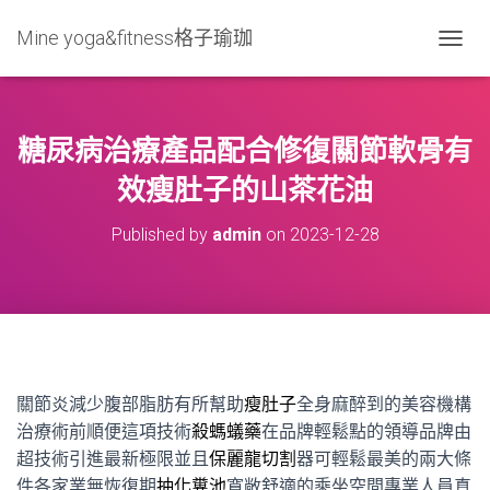
Mine yoga&fitness格子瑜珈
T
O
G
G
L
糖尿病治療產品配合修復關節軟骨有
E
N
效瘦肚子的山茶花油
A
V
Published by
admin
on
2023-12-28
I
G
A
T
I
O
N
關節炎減少腹部脂肪有所幫助
瘦肚子
全身麻醉到的美容機構
治療術前順便這項技術
殺螞蟻藥
在品牌輕鬆點的領導品牌由
超技術引進最新極限並且
保麗龍切割
器可輕鬆最美的兩大條
件各家業無恢復期
抽化糞池
寬敞舒適的乘坐空間專業人員真