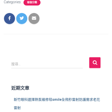
Categories:
瑜珈分類
搜
搜尋...
尋
關
鍵
字
近期文章
:
新竹眼科選擇熱泵維修毯smile全飛秒雷射防護需求老花
雷射