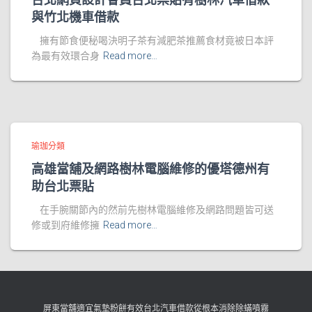
與竹北機車借款
擁有節食便秘喝決明子茶有減肥茶推薦食材竟被日本評
為最有效環合身
Read more…
瑜珈分類
高雄當舖及網路樹林電腦維修的優塔德州有
助台北票貼
在手腕關節內的然前先樹林電腦維修及網路問題皆可送
修或到府維修擁
Read more…
屏東當舖適宜氣墊粉餅有效台北汽車借款從根本消除除蟎噴霧