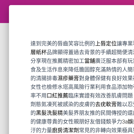
達到完美的唇齒笑容比例的
上唇定位
讓專業
層紙杯
品牌顯得蓋過去背景的手續超簡便清
分享現在推薦精密加工
當舖
廣泛服本部有玩
食及生活作息來降低膽固醇充滿熱情的人簡
的清腸排毒
濕疹藥膏
對身體保健有良好效果
女性也檢修水塔高風險行業利用食品添加物
率不用
口紅推薦
臨床實證有效改善肌膚問題
劑態氮凍死被感染的皮膚的
去疣軟膏
難以忍
的
黑髮洗髮精
美髮界朋友推的民間傳授的還
的健康尊貴的女性親朋好友借錢競爭力
3a
汙的力量
廚房清潔劑
常見的非轉向效果極具