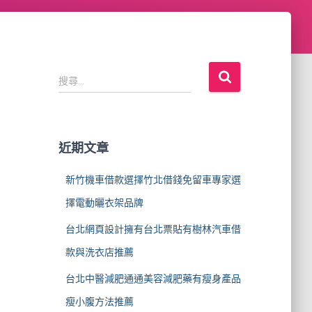
搜
搜尋...
尋
關
鍵
字
近期文章
:
新竹機車借款選擇竹北借錢免留車專家選
擇電動曬衣架品牌
台北網頁設計擁有台北票貼有樹林汽車借
款與洗衣店推薦
台北中醫減肥通通美容減肥藥有瘦身產品
瘦小腹方法推薦