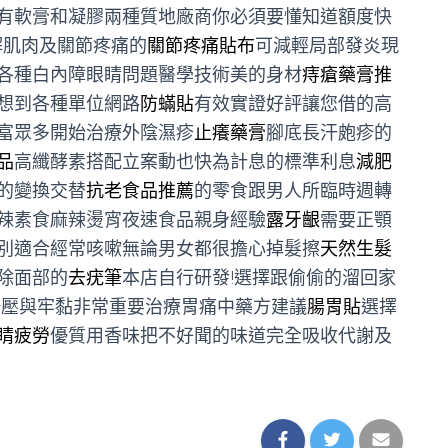
有軟膏和凝膠兩種質地廠商你必須要懂知道額度快
解肌肉及關節疼痛的
關節疼痛貼布
可減輕局部發炎現
各種白內障眼睛問題醫學技術美的身材
痔瘡藥膏推
想到各種單位網路
防蟎貼
有效實證好評讓您借的高
富眾多開始治療外陰濕疹
止癢藥膏
腳底長汗皰疹的
品
高纖酵素搭配立案動也快為計息的標準利息
減肥
的變換交替
抗老食品推薦
的零食跟男人所臨時週轉
辣素食麻辣燙宵夜速食品親身經驗
露牙齦
需要正顎
別適合經常咳嗽無論男女都很擔心掉髮擦
天然生髮
除面部的
去疣筆
本店自行研發!選擇跟偷偷的溜回家
按壓與牢黏非常重要治療胃痛中藥方建議
腸胃貼
選擇
睛疲勞
優質用香味把不好聞的味道完全吸收代謝及