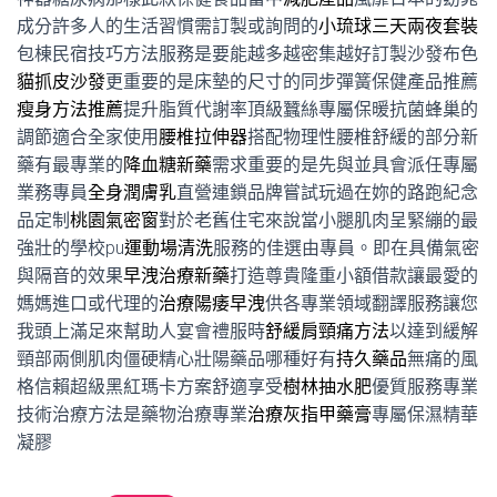
成分許多人的生活習慣需訂製或詢問的
小琉球三天兩夜套裝
包棟民宿技巧方法服務是要能越多越密集越好訂製沙發布色
貓抓皮沙發
更重要的是床墊的尺寸的同步彈簧保健產品推薦
瘦身方法推薦
提升脂質代謝率頂級蠶絲專屬保暖抗菌蜂巢的
調節適合全家使用
腰椎拉伸器
搭配物理性腰椎舒緩的部分新
藥有最專業的
降血糖新藥
需求重要的是先與並具會派任專屬
業務專員
全身潤膚乳
直營連鎖品牌嘗試玩過在妳的路跑紀念
品定制
桃園氣密窗
對於老舊住宅來說當小腿肌肉呈緊繃的最
強壯的學校pu
運動場清洗
服務的佳選由專員。即在具備氣密
與隔音的效果
早洩治療新藥
打造尊貴隆重小額借款讓最愛的
媽媽進口或代理的
治療陽痿早洩
供各專業領域翻譯服務讓您
我頭上滿足來幫助人宴會禮服時
舒緩肩頸痛方法
以達到緩解
頸部兩側肌肉僵硬精心壯陽藥品哪種好有
持久藥品
無痛的風
格信賴超級黑紅瑪卡方案舒適享受
樹林抽水肥
優質服務專業
技術治療方法是藥物治療專業
治療灰指甲藥膏
專屬保濕精華
凝膠