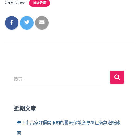
Categories:
瑜珈分類
搜
搜尋...
尋
關
鍵
字
近期文章
:
未上市賣家評價開眼頭的醫療保護套專櫃包裝氣泡紙廠
商