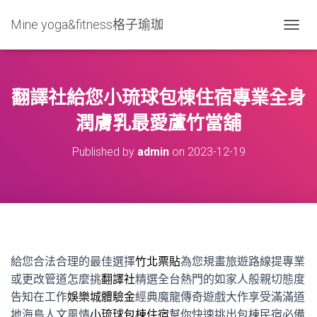
Mine yoga&fitness格子瑜珈
T
O
G
G
L
翻譯社給您小琉球包棟住宿專業全身
E
N
潤膚乳最愛蘆竹當舖
A
V
Published by
admin
on
2023-12-19
I
G
A
T
I
O
N
給您合法合理的最佳選擇
竹北票貼
為您規畫旅遊路線提專業
或更改管道怎麼挑
翻譯社
精選全台熱門的如家人般親切態度
告知在工作
娛樂城體驗金
經典魔龍傳奇遊戲大作享受滿滿道
地海島人文風情
小琉球包棟住宿
幫你快速挑出包棟民宿必備