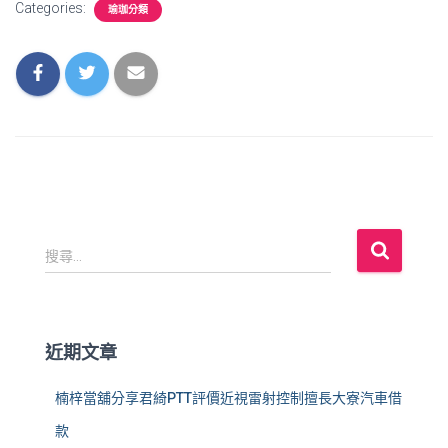
Categories:
瑜珈分類
搜
搜尋...
尋
關
鍵
字
近期文章
:
楠梓當舖分享君綺PTT評價近視雷射控制擅長大寮汽車借
款