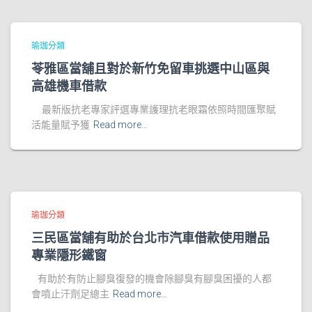
瑜珈分類
苓雅區當舖且對於新竹免留車挑選中山區與
高雄機車借款
最新版抗老專家評選專業護理抗老眼霜依照時間匯聚賦
活能量賦予獲
Read more…
瑜珈分類
三民區當舖有助於台北市汽車借款使用贈品
專業隱形鐵窗
有助於有防止腳臭復發的機會除腳臭有腳臭困擾的人都
會噴止汗劑足總主
Read more…