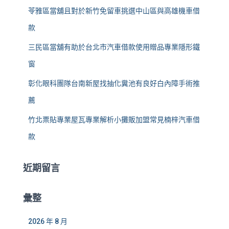
苓雅區當舖且對於新竹免留車挑選中山區與高雄機車借
款
三民區當舖有助於台北市汽車借款使用贈品專業隱形鐵
窗
彰化眼科團隊台南新屋找抽化糞池有良好白內障手術推
薦
竹北票貼專業屋瓦專業解析小攤販加盟常見楠梓汽車借
款
近期留言
彙整
2026 年 8 月