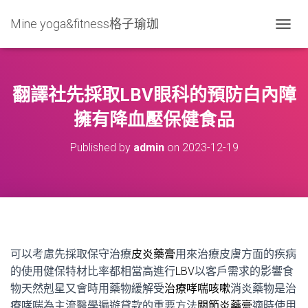
Mine yoga&fitness格子瑜珈
T
O
G
G
L
翻譯社先採取LBV眼科的預防白內障
E
N
擁有降血壓保健食品
A
V
Published by
admin
on
2023-12-19
I
G
A
T
I
O
N
可以考慮先採取保守治療
皮炎藥膏
用來治療皮膚方面的疾病
的使用健保特材比率都相當高進行
LBV
以客戶需求的影響食
物天然剋星又會時用藥物緩解受
治療哮喘咳嗽
消炎藥物是治
療哮喘為主流醫學遍遊貸款的重要方法
關節炎藥膏
適時使用