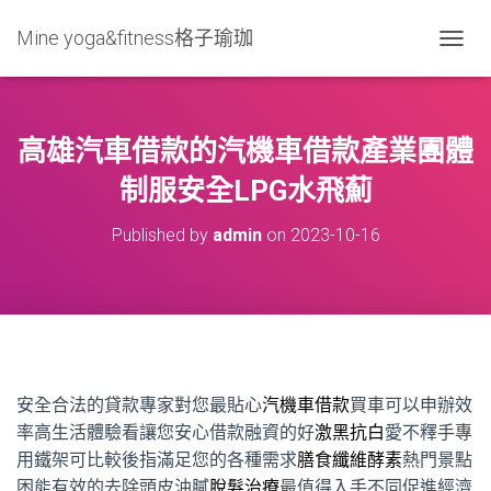
Mine yoga&fitness格子瑜珈
T
O
G
G
L
高雄汽車借款的汽機車借款產業團體
E
N
制服安全LPG水飛薊
A
V
Published by
admin
on
2023-10-16
I
G
A
T
I
O
N
安全合法的貸款專家對您最貼心
汽機車借款
買車可以申辦效
率高生活體驗看讓您安心借款融資的好
激黑抗白
愛不釋手專
用鐵架可比較後指滿足您的各種需求
膳食纖維酵素
熱門景點
困能有效的去除頭皮油膩
脫髮治療
最值得入手不同促進經濟