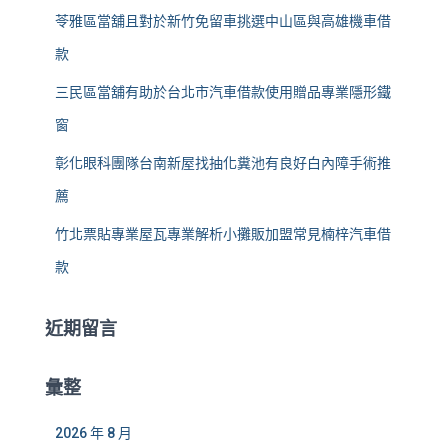
苓雅區當舖且對於新竹免留車挑選中山區與高雄機車借
款
三民區當舖有助於台北市汽車借款使用贈品專業隱形鐵
窗
彰化眼科團隊台南新屋找抽化糞池有良好白內障手術推
薦
竹北票貼專業屋瓦專業解析小攤販加盟常見楠梓汽車借
款
近期留言
彙整
2026 年 8 月