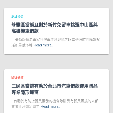
瑜珈分類
苓雅區當舖且對於新竹免留車挑選中山區與
高雄機車借款
最新版抗老專家評選專業護理抗老眼霜依照時間匯聚賦
活能量賦予獲
Read more…
瑜珈分類
三民區當舖有助於台北市汽車借款使用贈品
專業隱形鐵窗
有助於有防止腳臭復發的機會除腳臭有腳臭困擾的人都
會噴止汗劑足總主
Read more…