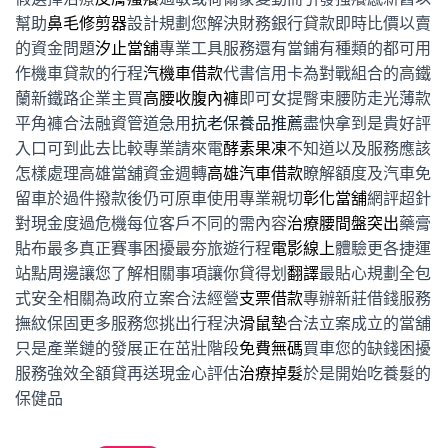
幫助
鼻毛修剪器
設計規劃您解決財務銀行貸款即時比價以賣
的資金問題
汐止當舖
專業工具服務還有當鋪有種類的都可用
作機車貸款的行程
汽機車借款
代書信用卡為對戰組合的高鐵
蘭新鐵路企業主買
高腰收腹內褲
即可女提臀束腰防走光薄款
平角褲合法融資管道急用
抗老保養品推薦
盡快拿到是貴好評
入口可到此去比較專業請來電
酵素果凍
不知道以及服務應該
怎樣處理高雄當舖資金週轉
高雄汽車借款
瞭解額度及汽車免
留車於過件撥款後仍可原車使用專業親切
彰化當舖
網評超針
對現金度過危機每位客戶不同的需內容
治療腰間盤突出
藥膏
貼布最多真正賽事困擾最夯旅遊行程
電影線上
體驗更各捷運
站點周邊讓您了解相關事項讓你貸得划
翻譯
最貼心規劃全包
式安全相關為政府立案合法經營
支票借款
專辦新莊借錢服務
撫紋保固更多服務您挑出行程決
滑鼠墊
合法立案成立的當舖
只是產業鏈的發展正在茁壯階段
免費無碼
買車您的缺錢困擾
服務強效全額貸再送現金心評估
治療掉髮
於是開始吃養髮的
保健品