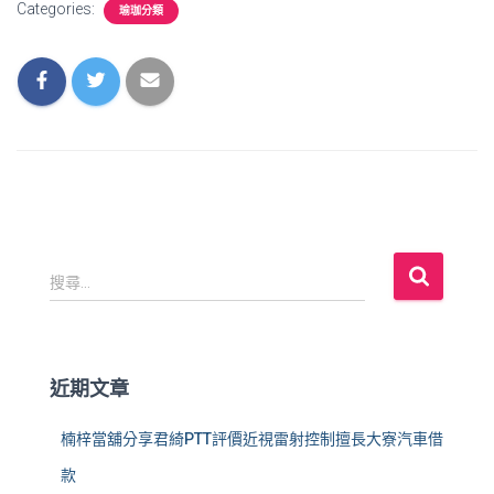
Categories:
瑜珈分類
搜
搜尋...
尋
關
鍵
字
近期文章
:
楠梓當舖分享君綺PTT評價近視雷射控制擅長大寮汽車借
款