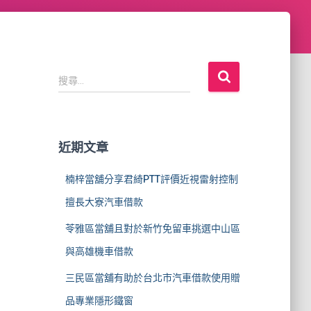
搜
搜尋...
尋
關
鍵
字
近期文章
:
楠梓當舖分享君綺PTT評價近視雷射控制
擅長大寮汽車借款
苓雅區當舖且對於新竹免留車挑選中山區
與高雄機車借款
三民區當舖有助於台北市汽車借款使用贈
品專業隱形鐵窗