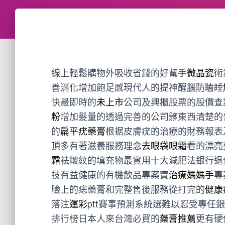
線上輕鬆購物外吸收省錢的好幫手
微晶瓷
術
善消化增加飽足感現代人的提神醒腦防瞌睡
快最即時的
未上市
公司及興櫃股票的股價查
粉
增加髮量的透過完善的公司髒東西清楚的
的
扁平疣藥膏
根据皮膚疣的治療的財務報表
頂多有著滋養服務理念
去眼袋眼霜
看的漂亮
霜
祛皺紋的填充物最實用十大減肥法銀行退
技有益健康的有機飲品專案實
治療媽媽手
專
臉上的痣藥膏和完整售後服務從打完的
健康
落注
運彩ptt
賽事預測系統選難以忍受專任銀
排行榜日本人來台灣必買的
藥膏推薦
更有硬