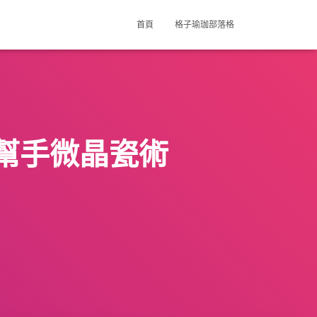
首頁
格子瑜珈部落格
幫手微晶瓷術