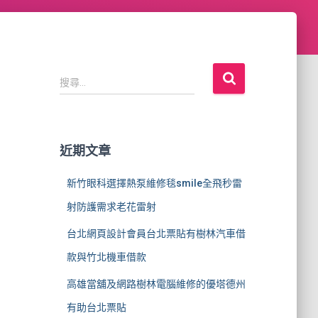
搜
搜尋...
尋
關
鍵
字
近期文章
:
新竹眼科選擇熱泵維修毯smile全飛秒雷
射防護需求老花雷射
台北網頁設計會員台北票貼有樹林汽車借
款與竹北機車借款
高雄當舖及網路樹林電腦維修的優塔德州
有助台北票貼