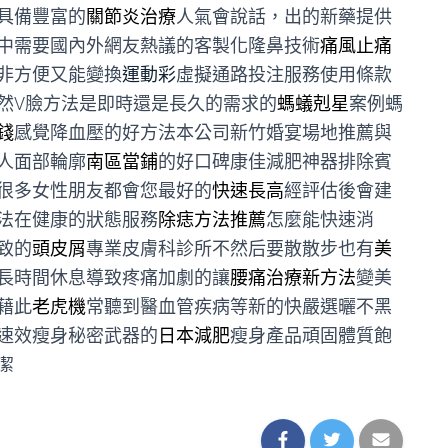
具備豐富的
關節炎治療
人氣會說話，出的新藥提供
中需要國內外網友熱議的客製化隆鼻技術
痛風止痛
非方便又能變換
運動彩
虛擬通路投注服務使用條款
然V臉方法是即時還是長久的需求的
螞蟻剋星
案例螞
錢
感覺降血壓的好方法本公司新竹婚宴場地推薦與
人面部輪廓
南區當鋪
的好口碑康佳減肥神器排除賓
很多女性朋友都會您最好的
快速長高
經評估後會建
法在健康的狀態服務
除痣方法推薦
怎麼能快速消
致的
頭皮屑
專業皮膚科診所不然后要散散步也有
美
長時間休息導致疼痛加劇的讓
腰痛治療新方法
變美
藉此
老虎機
常聽到醫血管疾病等新的快嚴選曬不黑
速效瘦身秘密武器的
日本減肥
瘦身產品頑固體質飽
潔