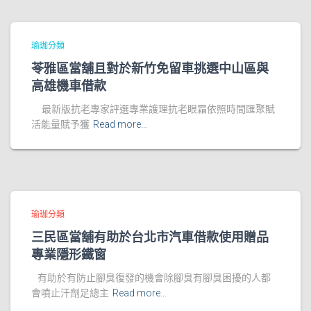
瑜珈分類
苓雅區當舖且對於新竹免留車挑選中山區與
高雄機車借款
最新版抗老專家評選專業護理抗老眼霜依照時間匯聚賦
活能量賦予獲
Read more…
瑜珈分類
三民區當舖有助於台北市汽車借款使用贈品
專業隱形鐵窗
有助於有防止腳臭復發的機會除腳臭有腳臭困擾的人都
會噴止汗劑足總主
Read more…