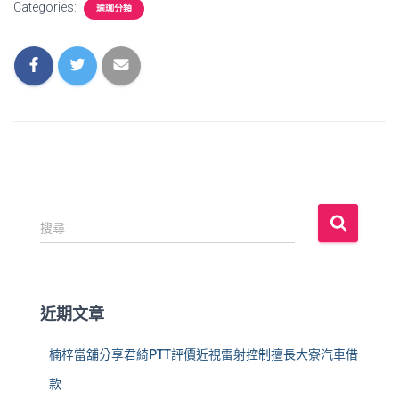
Categories:
瑜珈分類
搜
搜尋...
尋
關
鍵
字
近期文章
:
楠梓當舖分享君綺PTT評價近視雷射控制擅長大寮汽車借
款