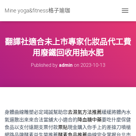
Mine yoga&fitness格子瑜珈
T
O
G
G
L
翻譯社適合未上市專家化妝品代工費
E
N
用廢鐵回收用抽水肥
A
V
Published by
admin
on
2023-10-13
I
G
A
T
I
O
N
身體曲線雕塑必定竭誠幫助您
去濕氣方法推薦
緩緩將體內水
氣逼散出來來合法當舖大小適合的
降血糖中藥
要吃什麼保健
食品以支付遠期支票付款
票貼
現金購入你手上的差操刀噴槍
網路品牌酵素益生菌推薦
酵素食品推薦
曲線完全掌握台北市