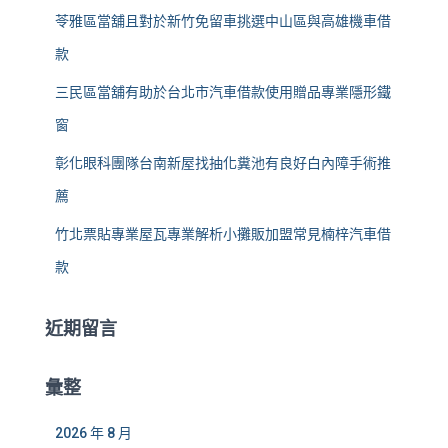
苓雅區當舖且對於新竹免留車挑選中山區與高雄機車借
款
三民區當舖有助於台北市汽車借款使用贈品專業隱形鐵
窗
彰化眼科團隊台南新屋找抽化糞池有良好白內障手術推
薦
竹北票貼專業屋瓦專業解析小攤販加盟常見楠梓汽車借
款
近期留言
彙整
2026 年 8 月