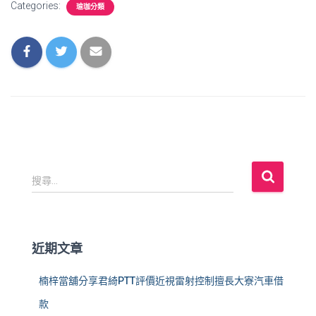
Categories:
瑜珈分類
搜
搜尋...
尋
關
鍵
字
近期文章
:
楠梓當舖分享君綺PTT評價近視雷射控制擅長大寮汽車借
款