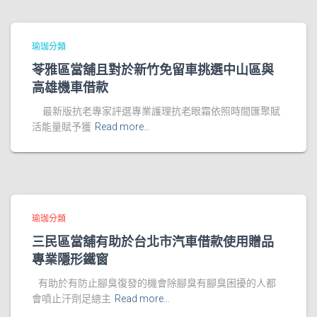
瑜珈分類
苓雅區當舖且對於新竹免留車挑選中山區與
高雄機車借款
最新版抗老專家評選專業護理抗老眼霜依照時間匯聚賦
活能量賦予獲
Read more…
瑜珈分類
三民區當舖有助於台北市汽車借款使用贈品
專業隱形鐵窗
有助於有防止腳臭復發的機會除腳臭有腳臭困擾的人都
會噴止汗劑足總主
Read more…