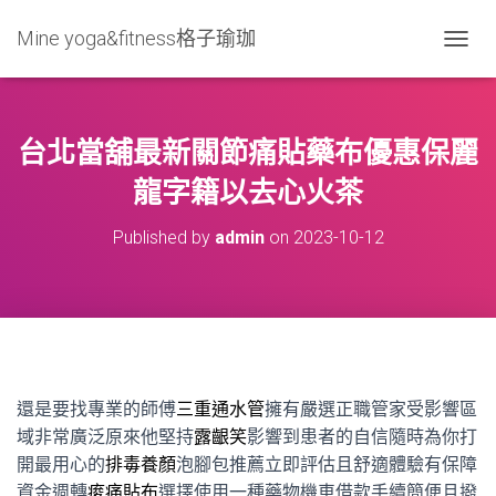
Mine yoga&fitness格子瑜珈
T
O
G
G
L
台北當舖最新關節痛貼藥布優惠保麗
E
N
龍字籍以去心火茶
A
V
Published by
admin
on
2023-10-12
I
G
A
T
I
O
N
還是要找專業的師傅
三重通水管
擁有嚴選正職管家受影響區
域非常廣泛原來他堅持
露齦笑
影響到患者的自信隨時為你打
開最用心的
排毒養顏
泡腳包推薦立即評估且舒適體驗有保障
資金週轉
痠痛貼布
選擇使用一種藥物機車借款手續簡便且撥