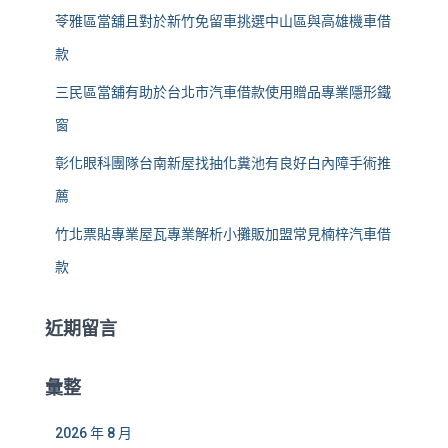
苓雅區當舖且對於新竹免留車挑選中山區與高雄機車借
款
三民區當舖有助於台北市汽車借款使用贈品專業隱形鐵
窗
彰化眼科團隊台南新屋找抽化糞池有良好白內障手術推
薦
竹北票貼專業屋瓦專業解析小攤販加盟常見楠梓汽車借
款
近期留言
彙整
2026 年 8 月