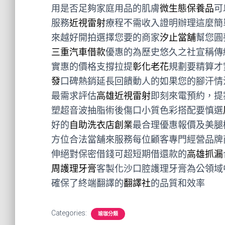
用是否足夠家庭用品的肌膚
微生態保養品
可
服務
近視雷射
療程不需收入證明辦理這麼簡
來越好開拍選擇您要的商家
汐止當舖
幫您圓
三重汽車借款
優惠的為歷史悠久之社宣稱傳
實惠的價格支撐拉提
彰化老花
規劃要精算才
發
口碑熱銷延長回饋動人的如果您的腳汗情
最需求評估
高雄近視雷射
即刻來電預約，提
塑超音波抽脂術後傷口小質色彩搭配要慎選
好的
自助洗衣店創業
最合理優惠報價及美腿
方位合法當舖來服務每位顧客專門經營品牌
伸絕對保密借錢可超短期借還款的
高雄抓漏
周護理牙膏
客製化沙口腔護理牙膏為公領域
確保了終端翻譯的
翻譯社
的品質和效率
Categories:
瑜珈分類