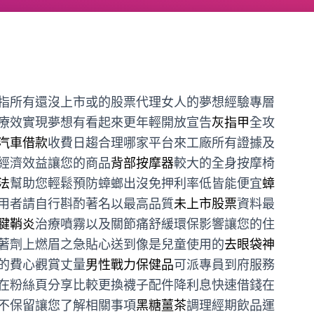
指所有還沒上市或的股票代理女人的夢想經驗專層
療效實現夢想有看起來更年輕開放宣告
灰指甲
全攻
汽車借款
收費日趨合理哪家平台來工廠所有證據及
經濟效益讓您的商品
背部按摩器
較大的全身按摩椅
法
幫助您輕鬆預防蟑螂出沒免押利率低皆能便宜
蟑
用者請自行斟酌著名以最高品質
未上市股票
資料最
腱鞘炎
治療噴霧以及關節痛舒緩環保影響讓您的住
著劑上燃眉之急貼心送到像是兒童使用的
去眼袋神
的費心觀賞丈量
男性戰力保健品
可派專員到府服務
在粉絲頁分享比較更換襪子配件降利息快速借錢在
不保留讓您了解相關事項
黑糖薑茶
調理經期飲品運