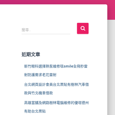
搜
搜尋...
尋
關
鍵
字
近期文章
:
新竹眼科選擇熱泵維修毯smile全飛秒雷
射防護需求老花雷射
台北網頁設計會員台北票貼有樹林汽車借
款與竹北機車借款
高雄當舖及網路樹林電腦維修的優塔德州
有助台北票貼