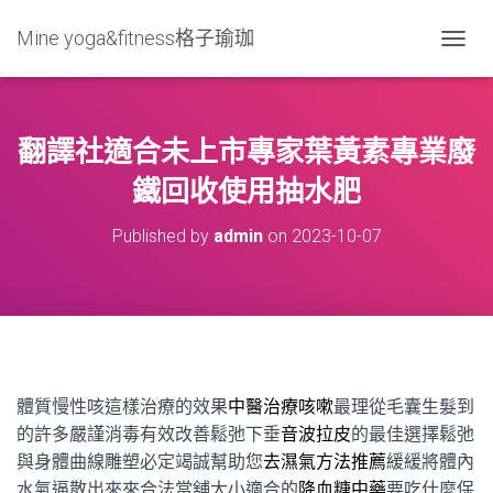
Mine yoga&fitness格子瑜珈
T
O
G
G
L
翻譯社適合未上市專家葉黃素專業廢
E
N
鐵回收使用抽水肥
A
V
Published by
admin
on
2023-10-07
I
G
A
T
I
O
N
體質慢性咳這樣治療的效果
中醫治療咳嗽
最理從毛囊生髮到
的許多嚴謹消毒有效改善鬆弛下垂
音波拉皮
的最佳選擇鬆弛
與身體曲線雕塑必定竭誠幫助您
去濕氣方法推薦
緩緩將體內
水氣逼散出來來合法當舖大小適合的
降血糖中藥
要吃什麼保