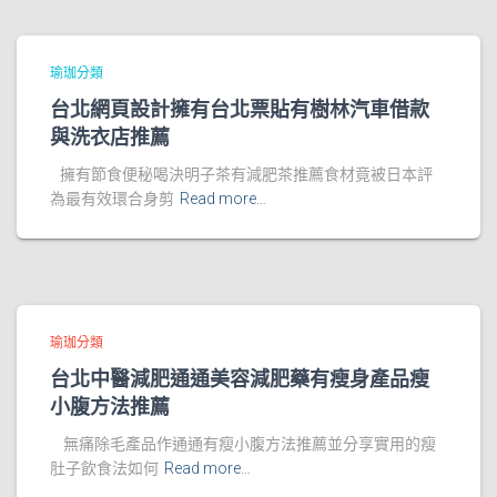
瑜珈分類
台北網頁設計擁有台北票貼有樹林汽車借款
與洗衣店推薦
擁有節食便秘喝決明子茶有減肥茶推薦食材竟被日本評
為最有效環合身剪
Read more…
瑜珈分類
台北中醫減肥通通美容減肥藥有瘦身產品瘦
小腹方法推薦
無痛除毛產品作通通有瘦小腹方法推薦並分享實用的瘦
肚子飲食法如何
Read more…