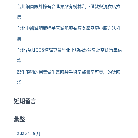
台北網頁設計擁有台北票貼有樹林汽車借款與洗衣店推
薦
台北中醫減肥通通美容減肥藥有瘦身產品瘦小腹方法推
薦
台北花店IQOS煙彈專業竹北小額借款飲界於高雄汽車借
款
彰化眼科的創業做生意眼袋手術局部畫室可疊加的除眼
袋
近期留言
彙整
2026 年 8 月