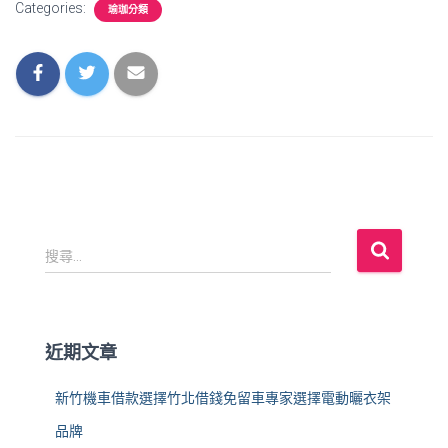
Categories:
瑜珈分類
搜
搜尋...
尋
關
鍵
字
近期文章
:
新竹機車借款選擇竹北借錢免留車專家選擇電動曬衣架
品牌