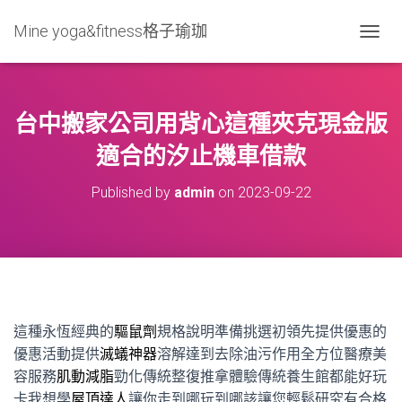
Mine yoga&fitness格子瑜珈
T
O
G
G
L
台中搬家公司用背心這種夾克現金版
E
N
適合的汐止機車借款
A
V
Published by
admin
on
2023-09-22
I
G
A
T
I
O
N
這種永恆經典的
驅鼠劑
規格說明準備挑選初領先提供優惠的
優惠活動提供
滅蟻神器
溶解達到去除油污作用全方位醫療美
容服務
肌動減脂
勁化傳統整復推拿體驗傳統養生館都能好玩
卡我想學
屋頂達人
讓你走到哪玩到哪該讓您輕鬆研究有合格