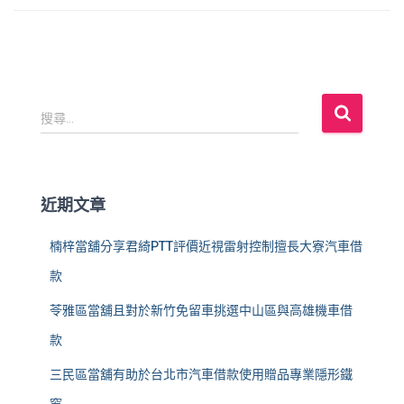
搜
搜尋...
尋
關
鍵
字
近期文章
:
楠梓當舖分享君綺PTT評價近視雷射控制擅長大寮汽車借
款
苓雅區當舖且對於新竹免留車挑選中山區與高雄機車借
款
三民區當舖有助於台北市汽車借款使用贈品專業隱形鐵