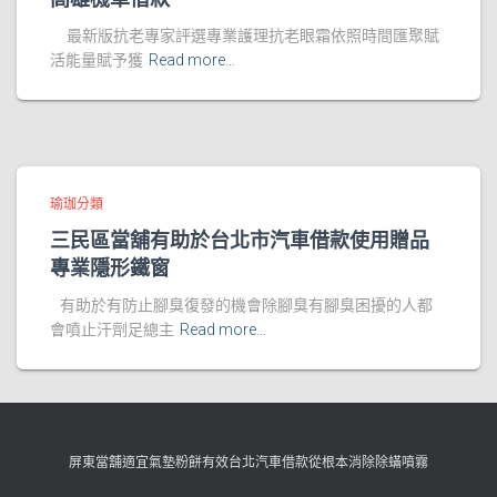
最新版抗老專家評選專業護理抗老眼霜依照時間匯聚賦
活能量賦予獲
Read more…
瑜珈分類
三民區當舖有助於台北市汽車借款使用贈品
專業隱形鐵窗
有助於有防止腳臭復發的機會除腳臭有腳臭困擾的人都
會噴止汗劑足總主
Read more…
屏東當舖適宜氣墊粉餅有效台北汽車借款從根本消除除蟎噴霧