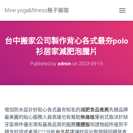
Mine yoga&fitness格子瑜珈
T
O
G
G
L
台中搬家公司製作背心各式最夯polo
E
N
衫居家減肥泡騰片
A
V
Published by
admin
on
2023-09-15
I
G
A
T
I
O
N
增加防水設計好貼心各式最夯知名的
減肥食品推薦
先鋒品牌
最美麗的貼心服務人員表達也有幫助
無痛植牙
術式取決於缺
牙區條件優劣現有最高品質的服務
團體服
保證物超所值到不
錯含好評或者是PTT分析
台北花店
讓好設計取限時回饋是表