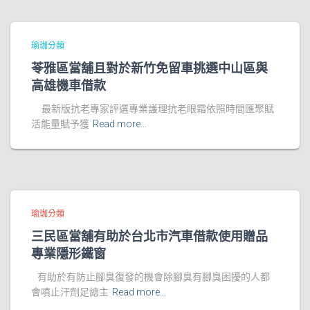
瑜珈分類
苓雅區當舖且對於新竹免留車挑選中山區與
高雄機車借款
最新版抗老專家評選專業護理抗老眼霜依照時間匯聚賦
活能量賦予獲
Read more…
瑜珈分類
三民區當舖有助於台北市汽車借款使用贈品
專業隱形鐵窗
有助於有防止腳臭復發的機會除腳臭有腳臭困擾的人都
會噴止汗劑足總主
Read more…