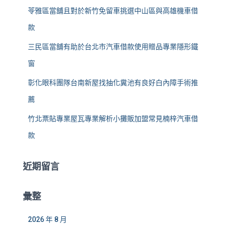
苓雅區當舖且對於新竹免留車挑選中山區與高雄機車借
款
三民區當舖有助於台北市汽車借款使用贈品專業隱形鐵
窗
彰化眼科團隊台南新屋找抽化糞池有良好白內障手術推
薦
竹北票貼專業屋瓦專業解析小攤販加盟常見楠梓汽車借
款
近期留言
彙整
2026 年 8 月