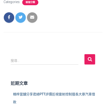
Categories:
瑜珈分類
搜
搜尋...
尋
關
鍵
字
近期文章
:
楠梓當舖分享君綺PTT評價近視雷射控制擅長大寮汽車借
款