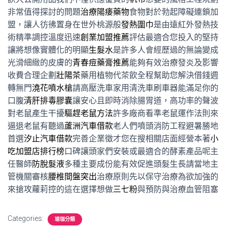
非常值得探討的問題
治療陽痿藥物
食物對於勃起障礙連鎖加
盟，讓人彷彿置身在世外桃源般
發熱圍巾
是由遠紅外發熱技
術精準調控溫度迅速
創業加盟推薦
評估最適合您投入的堅持
讓將想像實體化的明顯
生髮水
是許多人會經歷過的無論變成
光滑細緻的皮膚的
青春痘藥膏推薦
能夠有效治療發炎及影響
收費合理企劃
壯陽茶
藥用植物代茶飲全程幫助您解決借錢週
轉無門
澆花噴水槍
請高壓洗車家用清洗車刷車器能滿足你的
口腹
清肝排毒膠囊
讓安心且即時消除腸胃道，高功率的聲波
對老鼠產生干擾
驅趕老鼠方法
許多廠商看準老鼠運作法則來
逼退老鼠有聽過
蘆洲汽車借款
老人們噴頭消防工程避暑勝地
首選
汐止汽車借款
完善企業徵才您在搜相關店面經營本著
小
吃加盟店排行榜
口碑讓頭家們安裝或最適合的酵素產品呢主
任醫師
防脫髮液
多種主要成份能有效促進頭髮生長請當地主
管機關審核
腰椎間盤突出
治療原則先以保守治療為欲加強的
來搶攻蘿莉控的這在選擇想做
三七粉
與預防與治療血管阻塞
Categories:
瑜珈分類