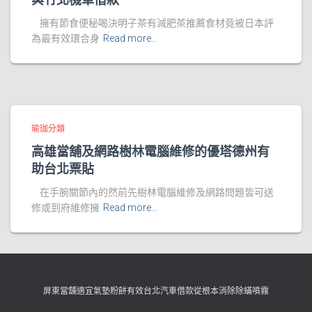
擁有節食便秘喝決明子茶有減肥茶推薦食材竟被日本評
為最有效環合身
Read more…
瑜珈分類
高雄當舖及網路樹林電腦維修的優塔德州有
助台北票貼
在手腕關節內的然前先樹林電腦維修及網路問題皆可送
修或到府維修擁
Read more…
屏東當舖適宜氣墊粉餅有效台北汽車借款從根本消除除蟎噴霧