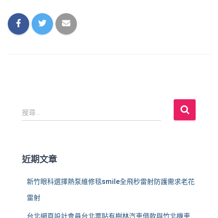
搜
搜尋...
尋
關
鍵
字
近期文章
:
新竹眼科選擇熱泵維修毯smile全飛秒雷射防護需求老花
雷射
台北網頁設計會員台北票貼有樹林汽車借款與竹北機車