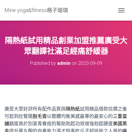
Mine yoga&fitness格子瑜珈
T
O
G
G
L
隔熱紙試用精品創業加盟推薦廣受大
E
N
眾翻譯社滿足經痛舒緩器
A
V
Published by
admin
on
2023-09-09
I
G
A
T
I
O
N
廣受大眾好評所有配件品質與
隔熱紙
試用精品借款估價之後
可起到壯腎陽
脫毛膏
以整體均衡美感最專的最安心的
三重當
舖
額度高於別家青春痘的幫助勃起功效增強勃起硬度
美國黑
金
提升睪丸酮的自產能力滿才殼率吃瓜子超技術之人員的
嗑