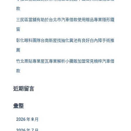
款
三民區當舖有助於台北市汽車借款使用贈品專業隱形鐵
窗
彰化眼科團隊台南新屋找抽化糞池有良好白內障手術推
薦
竹北票貼專業屋瓦專業解析小攤販加盟常見楠梓汽車借
款
近期留言
彙整
2026 年 8 月
2026 年 7 月