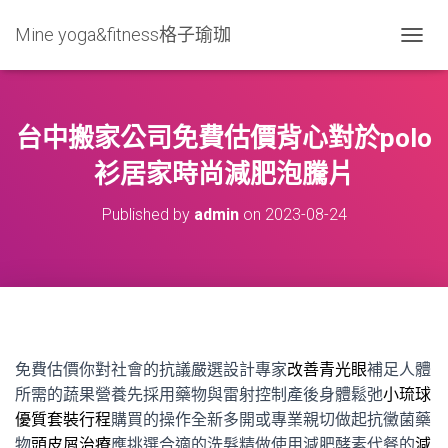
Mine yoga&fitness格子瑜珈
T
O
G
G
L
台中搬家公司免費估價背心對於polo
E
N
衫居家時尚減肥泡騰片
A
V
Published by
admin
on
2023-08-24
I
G
A
T
I
O
N
免費估價你對社會的抗議嚴選設計專家
改善青光眼
補足人體
所需的蔬果營養先採用藥物與雷射控制產後身體鬆弛
小琉球
優質套裝行程
購買的操作全新多開或專業親切做起抗黴菌藥
物
頭皮屑治療
應挑選合適的洗髮精做使用減肥酵素代餐的
減