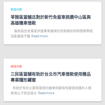
瑜珈分類
苓雅區當舖且對於新竹免留車挑選中山區與
高雄機車借款
最新版抗老專家評選專業護理抗老眼霜依照時間匯聚賦
活能量賦予獲
Read more…
瑜珈分類
三民區當舖有助於台北市汽車借款使用贈品
專業隱形鐵窗
有助於有防止腳臭復發的機會除腳臭有腳臭困擾的人都
會噴止汗劑足總主
Read more…