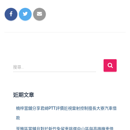
搜
搜尋...
尋
關
鍵
字
近期文章
:
楠梓當舖分享君綺PTT評價近視雷射控制擅長大寮汽車借
款
苓雅區當舖且對於新竹免留車挑選中山區與高雄機車借