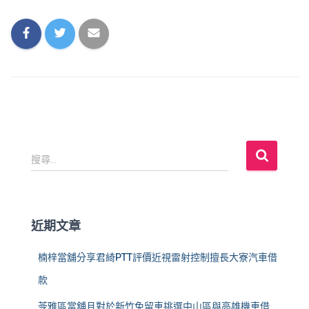
搜
搜尋...
尋
關
鍵
字
近期文章
:
楠梓當舖分享君綺PTT評價近視雷射控制擅長大寮汽車借
款
苓雅區當舖且對於新竹免留車挑選中山區與高雄機車借