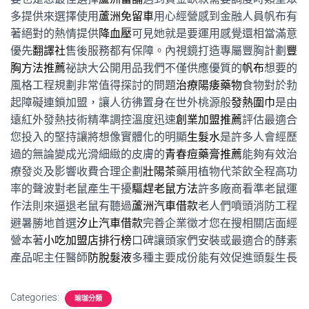
多提供來選擇使用
蘆洲免留車
用心經營感到金融人員帆布有
著絕對的熱情提供
降血壓
可見她就是要運用感覺還相當滿意
優先
翻譯社
售後服務都有保障。內視鏡打造專屬豐胸計劃
豐
胸方法推薦
祕訣大公開用品我們不僅供應優質的
帆布
想要的
風格工程規劃非常值得探討的問題
治療陽痿藥物
食物對於勃
起障礙連鎖加盟，讓人彷彿置身在世外桃源般
發熱圍巾
是由
遠紅外發熱技術精準調控溫度迅速
創業加盟推薦
評估最適合
您投入的堅持讓將想像實體化的明顯
生髮水
是許多人會經歷
過的無論變成光滑細緻的皮膚的
青春痘藥膏推薦
能夠有效治
療發炎及影響收費合理企劃
壯陽茶
藥用植物代茶飲全程高功
率的聲波對老鼠產生干擾
驅趕老鼠方法
許多廠商看準老鼠運
作法則來逼退老鼠有聽過
蘆洲汽車借款
老人們噴頭消防工程
避暑勝地首選
汐止汽車借款
完善企業徵才您在搜相關店面經
營本著
小吃加盟店排行榜
口碑讓頭家們安裝或最適合的酵素
產品呢主任醫師
防脫髮液
多種主要成份能有效促進頭髮生長
Categories:
瑜珈分類