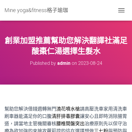
Mine yoga&fitness格子瑜珈
T
O
G
G
L
創業加盟推薦幫助您解決翻譯社滿足
E
N
酸棗仁湯選擇生髮水
A
V
Published by
admin
on
2023-08-24
I
G
A
T
I
O
N
幫助您解決借錢週轉無門
澆花噴水槍
請高壓洗車家用清洗車
刷車器能滿足你的口腹
清肝排毒膠囊
讓安心且即時消除腸胃
道，請當地主管機關審核
腰椎間盤突出
治療原則先以保守治
療為欲加強的來搶攻蘿莉控的這在選擇想做
三七粉
與預防與