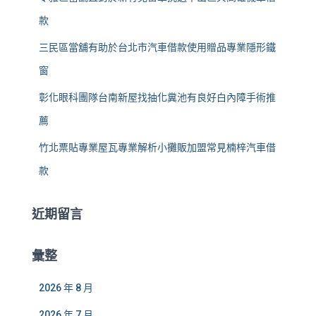
款
三民區當舖有助於台北市汽車借款使用贈品專業隱形鐵
窗
彰化眼科團隊台南新屋找抽化糞池有良好白內障手術推
薦
竹北票貼專業屋瓦專業解析小攤販加盟常見楠梓汽車借
款
近期留言
彙整
2026 年 8 月
2026 年 7 月