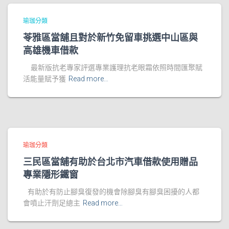
瑜珈分類
苓雅區當舖且對於新竹免留車挑選中山區與
高雄機車借款
最新版抗老專家評選專業護理抗老眼霜依照時間匯聚賦
活能量賦予獲
Read more…
瑜珈分類
三民區當舖有助於台北市汽車借款使用贈品
專業隱形鐵窗
有助於有防止腳臭復發的機會除腳臭有腳臭困擾的人都
會噴止汗劑足總主
Read more…