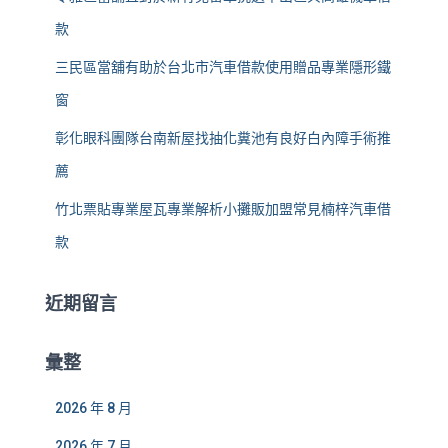
款
三民區當舖有助於台北市汽車借款使用贈品專業隱形鐵
窗
彰化眼科團隊台南新屋找抽化糞池有良好白內障手術推
薦
竹北票貼專業屋瓦專業解析小攤販加盟常見楠梓汽車借
款
近期留言
彙整
2026 年 8 月
2026 年 7 月