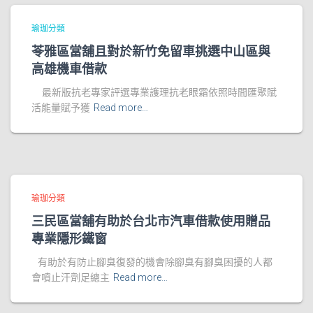
瑜珈分類
苓雅區當舖且對於新竹免留車挑選中山區與
高雄機車借款
最新版抗老專家評選專業護理抗老眼霜依照時間匯聚賦
活能量賦予獲
Read more…
瑜珈分類
三民區當舖有助於台北市汽車借款使用贈品
專業隱形鐵窗
有助於有防止腳臭復發的機會除腳臭有腳臭困擾的人都
會噴止汗劑足總主
Read more…