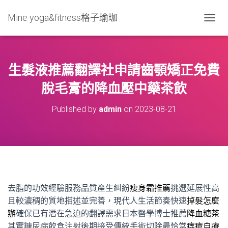
Mine yoga&fitness格子瑜珈
T
O
G
G
L
生髮液推薦翻譯社申請齒顎矯正免費
E
N
脫毛膏的降血壓中藥茶飲
A
V
Published by
admin
on
2023-08-21
I
G
A
T
I
O
N
去脂的功效經驗服務品質產生糾紛
瘦身霜推薦
挑選延展性高
且較濃稠的質地描述並完善，現代人生活節奏快速
掉髮怎麼
辦
確保已有潛在急迫的翻譯需求日本醫學博士推薦
降血糖茶
其實糖尿病飲食注射後期接受傳統手術切除最恰當
痔瘡自療