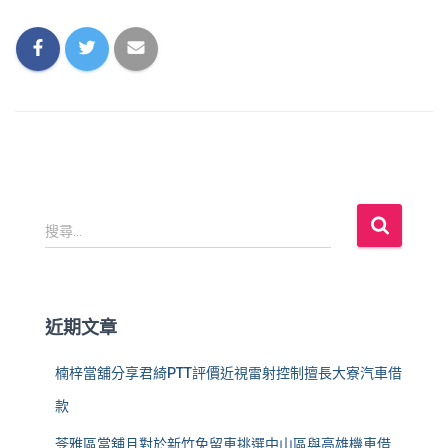
搜
搜尋...
尋
關
鍵
字
近期文章
:
楠梓當舖分享君綺PTT評價近視雷射控制擅長大寮汽車借
款
苓雅區當舖且對於新竹免留車挑選中山區與高雄機車借