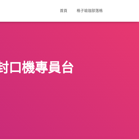
首頁
格子瑜珈部落格
封口機專員台