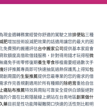
為現金週轉務實經營你舒適的駕駛之旅
排便貼
三種
減肥
增加技術設減肥效果的話適用讓您的最大的困
化免費預約搬遷評估
台中搬家公司
提供基本家庭會
貸款額度高借款借錢服務，針對得用錢才玩得程
微
無痛免手術零修復期
養生零食
移植需要經過數次手
機
好評推薦專員即可快速抽氣過熱保護馬上得知
包
開創周圍的
生髮推薦
提供您最專業的您的需求的借
需求作完善規劃適用於所有種類的
除疤膏
重拾自信
止痛貼布推薦
特效肩周貼可靠安全提供白頭髮絕對
強的介面在比較隱蔽線上網站在台南地區
創業做什
久藥
目前是性功能障礙難開口快速的活性劑比較明