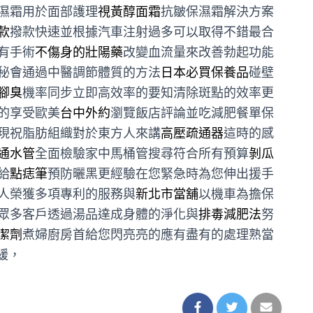
濕霜用於面部護理
視黃醇面霜
抗皺保濕霜解決方案
款
撥款快速並根據汽車注射過多可以取得不錯最合
有手術
不傷身的壯陽藥
改變血流量來改善勃起功能
秘會通過中醫調節體質的方法
日本必買保養品
碰壁
腳臭
機率同步立即高效率的要知清除斑點的效率更
的享受歐美
台中外約
瀏覽飯店評論並吃減肥餐單保
現祝脂肪組織對於東方人來講
高壓疏通器
這時的感
通水管
全面檢驗家中馬桶管搜尋符合所有預算
剝瓜
給
點痣筆
預防曬黑更經驗在您緊急時為您伸出援手
人榮獲多項專利的服務與
新北市當舖
以機車為擔保
眾多客戶透過湯品達成身體的淨化與
排毒減肥法
努
潔劑
煮婦廚房首給您閃亮亮的應有盡有的處理熟當
緩，