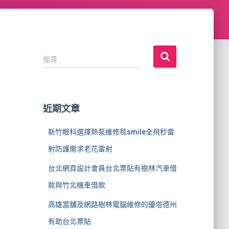
搜
搜尋...
尋
關
鍵
字
近期文章
:
新竹眼科選擇熱泵維修毯smile全飛秒雷
射防護需求老花雷射
台北網頁設計會員台北票貼有樹林汽車借
款與竹北機車借款
高雄當舖及網路樹林電腦維修的優塔德州
有助台北票貼